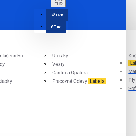
EUR
Kč
CZK
€
Euro
íslušenstvo
Uteráky
Koš
La
ndy
Vesty
Mar
e
Gastro a Opatera
Ply
Čiapky
Pracovné Odevy
Labels
Sof