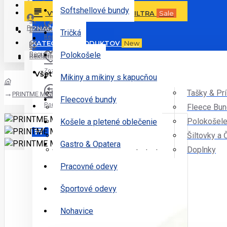
Ďalšie ponuky
Prihlásiť
Softshellové bundy
VYHĽADÁVANIE PODĽA FILTRA
Sale
Prihlásiť
ZNAČKY
Doručenie
Tričká
Registrovať
KATEGÓRIE PRODUKTOV
New
Registrovať
Polokošele
Reklamácie
Zoznam želaní
Všetky Kategórie
Mikiny a mikiny s kapucňou
Tričká
Tašky & Pr
PRINTME MINI
Fleecové bundy
Porovnať
Sportové Odevy
Fleece Bu
Mikiny
Polokošel
Košele a pletené oblečenie
Nohavice
Šiltovky a 
Gastro & Opatera
Bundy
Unlimited
Doplnky
Váš nákupný košík je prázdny!
Pracovné odevy
Športové odevy
Nohavice