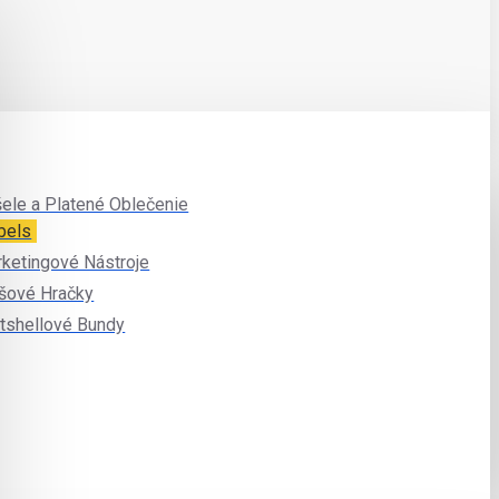
ele a Platené Oblečenie
bels
ketingové Nástroje
šové Hračky
tshellové Bundy