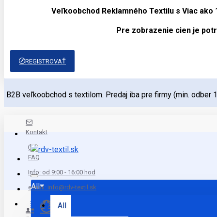
Veľkoobchod Reklamného Textilu s Viac ako
Pre zobrazenie cien je potr
REGISTROVAŤ
B2B veľkoobchod s textilom. Predaj iba pre firmy (min. odber 
Kontakt
FAQ
Info: od 9:00 - 16:00 hod
All
e mail: info@rdv-textil.sk
Menu
All