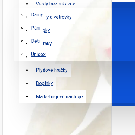
Vesty bez rukávov
POHLAVIE
Dámy
Bundy a vetrovky
Páni
Čiapky
Deti
Uteráky
Unisex
Tašky
KATALÓGY
Plyšové hračky
PRODUKTY NA POROVNANIE
Doplnky
SLUŽBY
POTLAČ PIER
Marketingové nástroje
+421 905 662 579