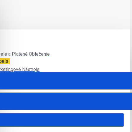
ele a Platené Oblečenie
bels
ketingové Nástroje
šové Hračky
tshellové Bundy