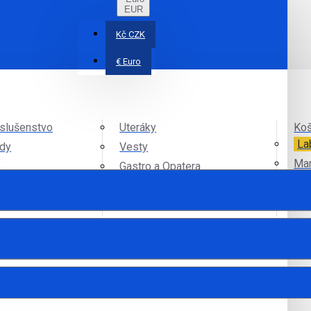
EUR
Kč
CZK
€
Euro
íslušenstvo
Uteráky
Koš
La
ndy
Vesty
Mar
e
Gastro a Opatera
Ply
Čiapky
Pracovné Odevy
Labels
Sof