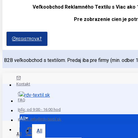
Veľkoobchod Reklamného Textilu s Viac ako
Pre zobrazenie cien je potr
REGISTROVAŤ
B2B veľkoobchod s textilom. Predaj iba pre firmy (min. odber 
Kontakt
FAQ
Info: od 9:00 - 16:00 hod
All
e mail: info@rdv-textil.sk
Menu
All