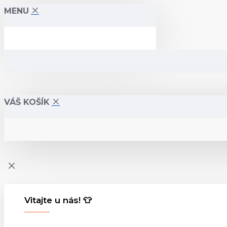
MENU
rdv-
textil.sk
VÁŠ KOŠÍK
Vitajte u nás! 👕