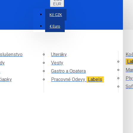
EUR
Kč
CZK
€
Euro
íslušenstvo
Uteráky
Koš
La
ndy
Vesty
Mar
e
Gastro a Opatera
Ply
Čiapky
Pracovné Odevy
Labels
Sof