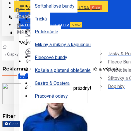
Ďalšie ponuky
Prihlásiť
Softshellové bundy
VYHĽADÁVANIE PODĽA FILTRA
Sale
Prihlásiť
ZNAČKY
Doručenie
Tričká
Registrovať
KATEGÓRIE PRODUKTOV
New
Registrovať
Polokošele
Reklamácie
Zoznam želaní
Všetky Kategórie
Mikiny a mikiny s kapucňou
Tričká
Tašky & Pr
Čiapky
Fleecové bundy
Porovnať
Sportové Odevy
Fleece Bu
Reklamné čiapky a šiltovky na potlač a výšivku
Mikiny
Polokošel
Košele a pletené oblečenie
Nohavice
Šiltovky a 
Gastro & Opatera
Bundy
Unlimited
Doplnky
Váš nákupný košík je prázdny!
Pracovné odevy
Športové odevy
Filter
Nohavice
Clear