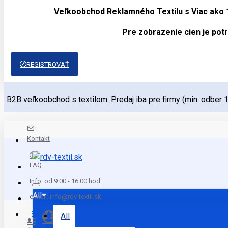
Veľkoobchod Reklamného Textilu s Viac ako
Pre zobrazenie cien je potr
REGISTROVAŤ
B2B veľkoobchod s textilom. Predaj iba pre firmy (min. odber 
Kontakt
FAQ
Info: od 9:00 - 16:00 hod
All
e mail: info@rdv-textil.sk
Menu
All