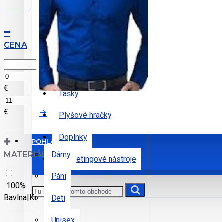
Vesty bez rukávov
Bundy a vetrovky
CENA
Čiapky
Uteráky
€
Tašky
€
Plyšové hračky
Doplnky
POHLAVIE
MATERIÁL
Dámy
Marketingové nástroje
Páni
100%
Bavlna|Keper
Deti
Unisex