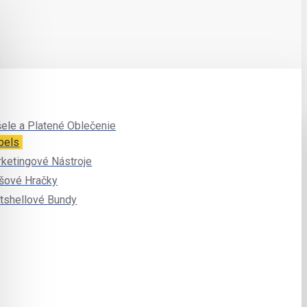
ele a Platené Oblečenie
bels
ketingové Nástroje
šové Hračky
tshellové Bundy