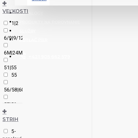
VEĽKOSTI
KATALÓGY
PRODUKTY NA POROVNANIE
1|2
SLUŽBY
6/9|9/12
POTLAČ PIER
6M|24M
+421 905 662 579
51|55
55
56/58|60/62
57|59
S/M
STRIH
S/M|L/XL
5-