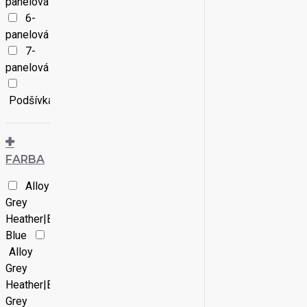
panelová
S/M|M/L
6-
panelová
S|M|L|XL
7-
U
panelová
Podšívka
FARBA
Alloy
Grey
Heather|Black|Dress
Blue
Alloy
Grey
Heather|Black|Navy|Shadow
Grey