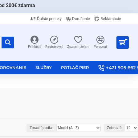
 od 200€ zdarma
Ďalšie ponuky
Doručenie
Reklamácie
Prihlásiť
Registrovať
Zoznam želaní
Porovnať
+421 905 662 
POROVNANIE
SLUŽBY
POTLAČ PIER
Zoradiť podľa:
Zobraziť: