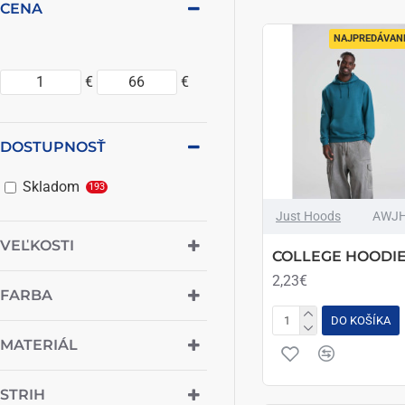
CENA
NAJPREDÁVANE
€
€
DOSTUPNOSŤ
Skladom
193
Just Hoods
AWJH
VEĽKOSTI
COLLEGE HOODI
2,23€
FARBA
DO KOŠÍKA
MATERIÁL
STRIH