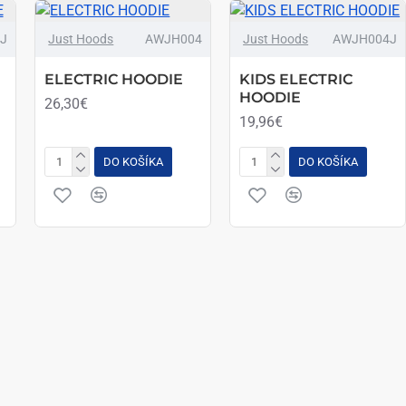
J
Just Hoods
AWJH004
Just Hoods
AWJH004J
ELECTRIC HOODIE
KIDS ELECTRIC
HOODIE
26,30€
19,96€
DO KOŠÍKA
DO KOŠÍKA