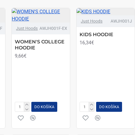
Just Hoods
AWJH001J
F
Just Hoods
AWJH001F-EX
KIDS HOODIE
WOMEN'S COLLEGE
16,34€
HOODIE
9,66€
DO KOŠÍKA
DO KOŠÍKA