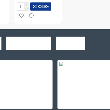
DO KOŠÍKA
NAJPREDÁVANEJŠIE
NAJNOVŠIE
DRYBLEND® ADULT HOODED SWEATSHIRT
'ANNEX' OXFORD 
2,40€
15,98€