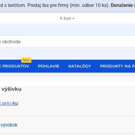
s textilom. Predaj iba pre firmy (min. odber 10 ks).
Doručenie
€
Euro
New
E PRODUKTOV
POHLAVIE
KATALÓGY
PRODUKTY NA 
 výšivku
ponuku
 výrobok