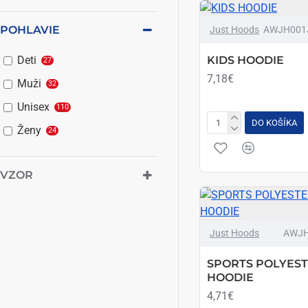
POHLAVIE
Just Hoods
AWJH001
KIDS HOODIE
Deti
27
7,18€
Muži
32
Unisex
110
DO KOŠÍKA
Ženy
24
VZOR
Just Hoods
AWJH
SPORTS POLYES
HOODIE
4,71€