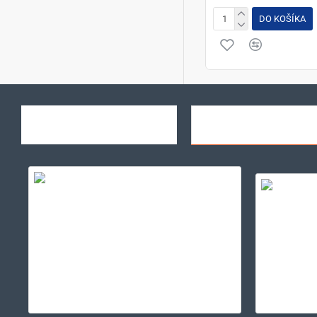
DO KOŠÍKA
NAPOSLEDY ZOBRAZENÉ
NAJSLEDOVANEJŠIE
SOL'S CRUSADER MEN - ROUND-NECK FITTED JERSEY T-SHIRT
2,40€