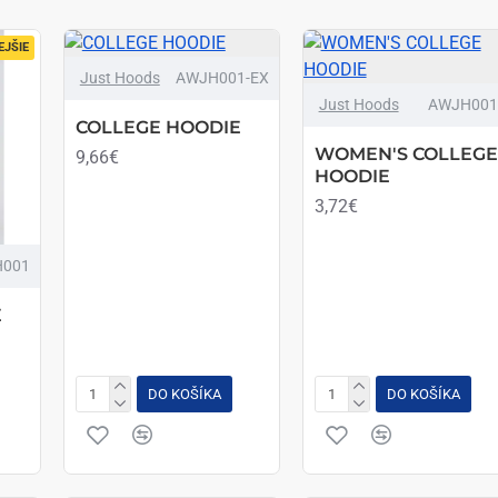
JŠIE
Just Hoods
AWJH001-EX
Just Hoods
AWJH001
COLLEGE HOODIE
WOMEN'S COLLEGE
9,66€
HOODIE
3,72€
001
E
DO KOŠÍKA
DO KOŠÍKA