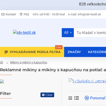
B2B veľkoobchod 
Kontakt
FAQ
Info: od 9:00 - 16:00 hod
e mail: info@rdv-textil.sk
All
Sale
VYHĽADÁVANIE PODĽA FILTRA
ZNAČKY
KATEGÓRI
Mikiny a mikiny s kapucňou
Reklamné mikiny a mikiny s kapucňou na potlač a
Vyžiadajte si cenovú 
do 24 hodín
Filter
Clear
Porovnať