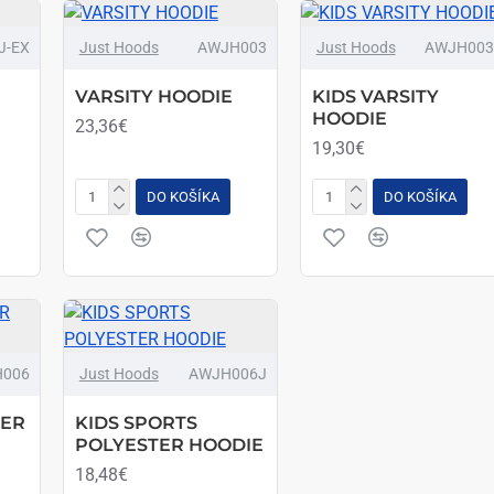
J-EX
Just Hoods
AWJH003
Just Hoods
AWJH003
VARSITY HOODIE
KIDS VARSITY
HOODIE
23,36€
19,30€
DO KOŠÍKA
DO KOŠÍKA
006
Just Hoods
AWJH006J
TER
KIDS SPORTS
POLYESTER HOODIE
18,48€