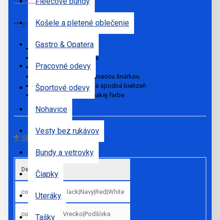
Fleecové bundy
Košele a pletené oblečenie
POPIS
Gastro & Opatera
100 % polyester
Rýchloschnúca tkanina
Pracovné odevy
2 bočné vrecká
Elastický pás so sťahovacou šnúrkou
Zabudovaná sieťovaná spodná bielizeň
Športové odevy
Lem na bokoch v rovnakej farbe
Nohavice
Vesty bez rukávov
ŠPECIFIKÁCIE
Bundy a vetrovky
Default
Čiapky
colors
Black|Navy|Red|White
Uteráky
cut_sk
Vrecko|Podšívka
Tašky