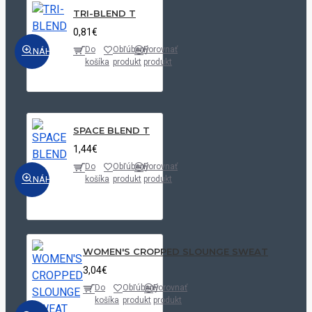
TRI-BLEND T
0,81€
Do
Obľúbený
Porovnať
NÁHĽAD
košíka
produkt
produkt
SPACE BLEND T
1,44€
Do
Obľúbený
Porovnať
NÁHĽAD
košíka
produkt
produkt
WOMEN'S CROPPED SLOUNGE SWEAT
3,04€
Do
Obľúbený
Porovnať
košíka
produkt
produkt