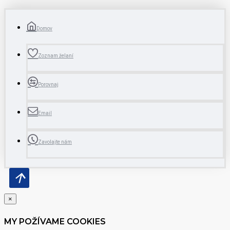
Domov
Zoznam želaní
Porovnaj
Email
Zavolajte nám
×
MY POŽÍVAME COOKIES