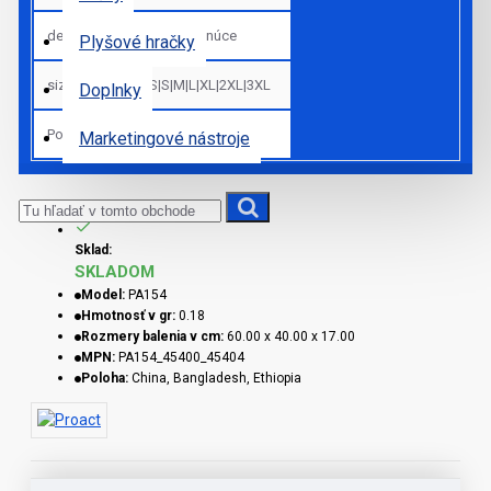
details_sk
Rýchloschnúce
Plyšové hračky
sizes
XS|S|M|L|XL|2XL|3XL
Doplnky
Pohlavie
Muži
Marketingové nástroje
Sklad:
SKLADOM
Model:
PA154
Hmotnosť v gr:
0.18
Rozmery balenia v cm:
60.00 x 40.00 x 17.00
MPN:
PA154_45400_45404
Poloha:
China, Bangladesh, Ethiopia