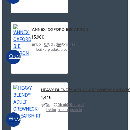
'ANNEX' OXFORD BIB APRON
15,98€
Do
Obľúbený
Porovnať
košíka
produkt
produkt
NÁHĽAD
HEAVY BLEND™ ADULT CREWNECK SWEATS
1,44€
Do
Obľúbený
Porovnať
košíka
produkt
produkt
NÁHĽAD