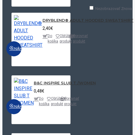
Nezobrazovať Znova
DRYBLEND® ADULT HOODED SWEATSHIRT
2,40€
Do
Obľúbený
Porovnať
košíka
produkt
produkt
NÁHĽAD
B&C INSPIRE SLUB T /WOMEN
0,48€
Do
Obľúbený
Porovnať
košíka
produkt
produkt
NÁHĽAD