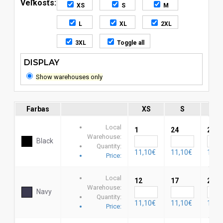
Veľkosťs:
XS
S
M
L
XL
2XL
3XL
Toggle all
DISPLAY
Show warehouses only
Farbas
XS
S
M
Local
1
24
24
Warehouse:
Black
Quantity:
11,10€
11,10€
11,1
Price:
Local
12
17
25
Warehouse:
Navy
Quantity:
11,10€
11,10€
11,1
Price: