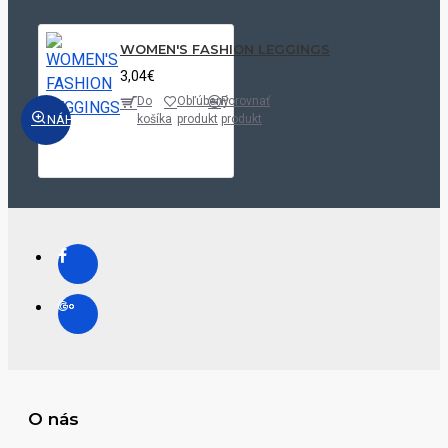
WOMEN'S FASHION LEGGINGS
3,04€
Do
Obľúbený
Porovnať
NÁHĽAD
košíka
produkt
produkt
O nás