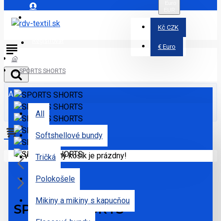
Euro
EUR
Prihlásiť
Kč
CZK
Registrovať
€
Euro
SPORTS SHORTS
All
All
Softshellové bundy
Váš nákupný košík je prázdny!
Tričká
Polokošele
Mikiny a mikiny s kapucňou
SPORTS SHORTS