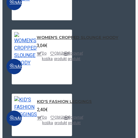
NÁHĽAD
WOMEN'S CROPPED SLOUNGE HOODY
3,04€
Do
Obľúbený
Porovnať
košíka
produkt
produkt
NÁHĽAD
KID'S FASHION LEGGINGS
2,40€
Do
Obľúbený
Porovnať
NÁHĽAD
košíka
produkt
produkt