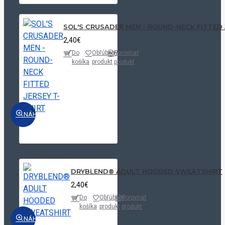
SOL'S CRUSADER MEN - ROUND-NECK FITTED 
2,40€
Do
Obľúbený
Porovnať
košíka
produkt
produkt
NÁHĽAD
DRYBLEND® ADULT HOODED SWEATSHIRT
2,40€
Do
Obľúbený
Porovnať
košíka
produkt
produkt
NÁHĽAD