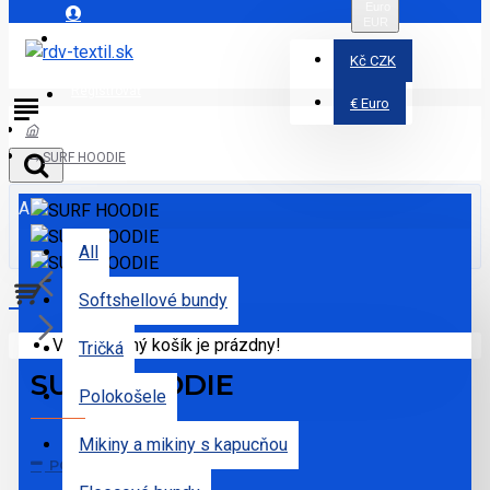
Euro
EUR
Prihlásiť
Kč
CZK
Registrovať
€
Euro
SURF HOODIE
All
All
Softshellové bundy
Váš nákupný košík je prázdny!
Tričká
SURF HOODIE
Polokošele
Mikiny a mikiny s kapucňou
POPIS