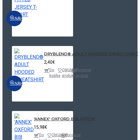
NÁHĽAD
DRYBLEND® ADULT HOODED SWEATSHIRT
2,40€
Do
Obľúbený
Porovnať
košíka
produkt
produkt
NÁHĽAD
'ANNEX' OXFORD BIB APRON
15,98€
Do
Obľúbený
Porovnať