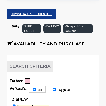
DOWNLOAD PRODUCT SHEET
Štítky:
SURF
AWJH017
Mikiny mikiny
HOODIE
kapucňou
AVAILABILITY AND PURCHASE
SEARCH CRITERIA
Farbas:
Veľkosťs:
2XL
Toggle all
DISPLAY