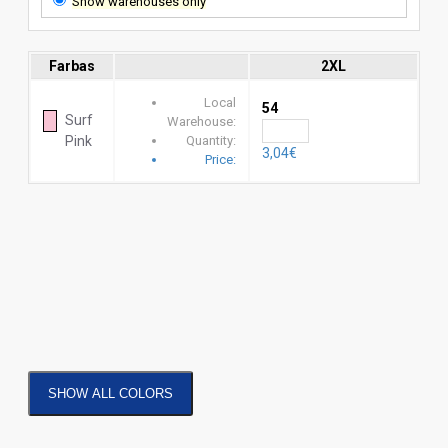
Show warehouses only
Farbas
2XL
Local
54
Surf
Warehouse:
Pink
Quantity:
3,04€
Price:
SHOW ALL COLORS