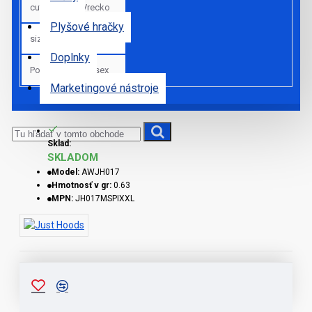
cut_sk
Vrecko
Plyšové hračky
sizes
2XL
Doplnky
Pohlavie
Unisex
Marketingové nástroje
Sklad:
SKLADOM
Model:
AWJH017
Hmotnosť v gr:
0.63
MPN:
JH017MSPIXXL