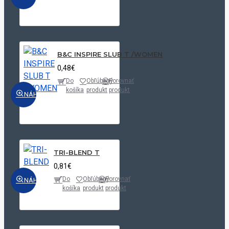
B&C INSPIRE SLUB T /WOMEN
0,48€
Do
Obľúbený
Porovnať
košíka
produkt
produkt
NÁHĽAD
TRI-BLEND T
0,81€
Do
Obľúbený
Porovnať
NÁHĽAD
košíka
produkt
produkt