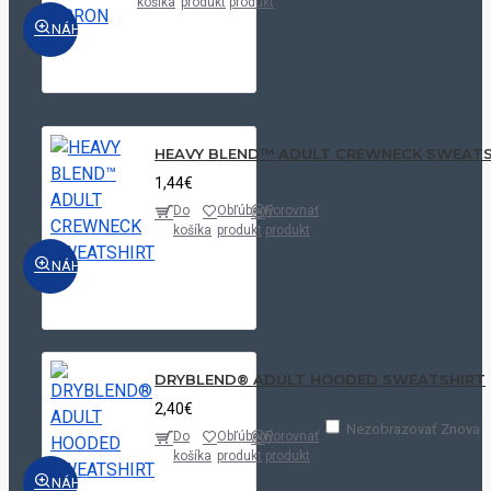
košíka
produkt
produkt
NÁHĽAD
HEAVY BLEND™ ADULT CREWNECK SWEATS
1,44€
Do
Obľúbený
Porovnať
košíka
produkt
produkt
NÁHĽAD
DRYBLEND® ADULT HOODED SWEATSHIRT
2,40€
Nezobrazovať Znova
Do
Obľúbený
Porovnať
košíka
produkt
produkt
NÁHĽAD