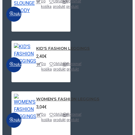
Do
Obľúbený
Porovnať
košíka
produkt
produkt
NÁHĽAD
KID'S FASHION LEGGINGS
2,40€
Do
Obľúbený
Porovnať
NÁHĽAD
košíka
produkt
produkt
WOMEN'S FASHION LEGGINGS
3,04€
Do
Obľúbený
Porovnať
NÁHĽAD
košíka
produkt
produkt