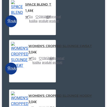
SPACE BLEND T
1,44€
Do
Obľúbený
Porovnať
NÁHĽAD
košíka
produkt
produkt
WOMEN'S CROPPED SLOUNGE SWEAT
3,04€
Do
Obľúbený
Porovnať
košíka
produkt
produkt
NÁHĽAD
WOMEN'S CROPPED SLOUNGE HOODY
3,04€