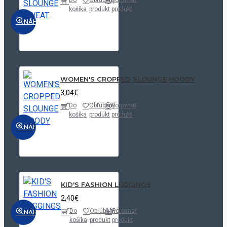
košíka
produkt
produkt
NÁHĽAD
WOMEN'S CROPPED SLOUNGE HOODY
3,04€
Do
Obľúbený
Porovnať
košíka
produkt
produkt
NÁHĽAD
KID'S FASHION LEGGINGS
2,40€
Do
Obľúbený
Porovnať
NÁHĽAD
košíka
produkt
produkt