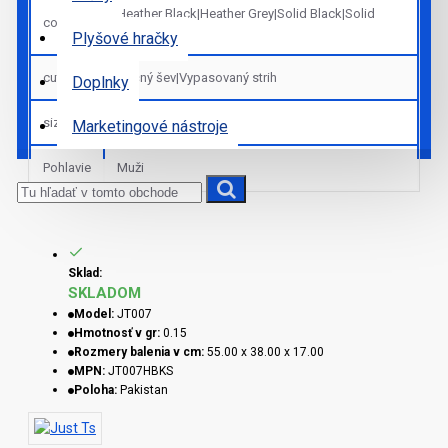
Heather Black|Heather Grey|Solid Black|Solid
colors
White
Plyšové hračky
cut_sk
Bočný šev|Vypasovaný strih
Doplnky
sizes
S|M|L|XL|2XL
Marketingové nástroje
Pohlavie
Muži
Sklad:
SKLADOM
Model:
JT007
Hmotnosť v gr:
0.15
Rozmery balenia v cm:
55.00 x 38.00 x 17.00
MPN:
JT007HBKS
Poloha:
Pakistan