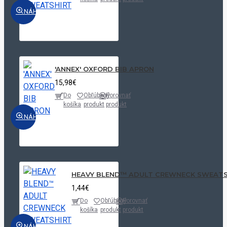
NÁHĽAD
'ANNEX' OXFORD BIB APRON
15,98€
Do
Obľúbený
Porovnať
košíka
produkt
produkt
NÁHĽAD
HEAVY BLEND™ ADULT CREWNECK SWEATS
1,44€
Do
Obľúbený
Porovnať
košíka
produkt
produkt
NÁHĽAD