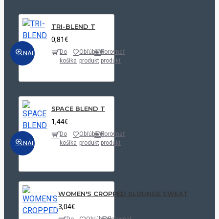
TRI-BLEND T
0,81€
Do
Obľúbený
Porovnať
NÁHĽAD
košíka
produkt
produkt
SPACE BLEND T
1,44€
Do
Obľúbený
Porovnať
NÁHĽAD
košíka
produkt
produkt
WOMEN'S CROPPED SLOUNGE SWEAT
3,04€
Do
Obľúbený
Porovnať