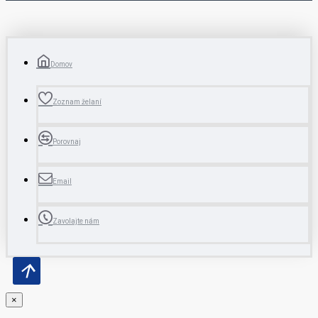
Domov
Zoznam želaní
Porovnaj
Email
Zavolajte nám
×