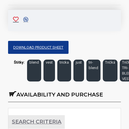
DOWNLOAD PRODUCT SHEET
Štítky:
blend
vest
tricka
just
tri-
Tričká
Trič
blend
TRI-
BLE
VES
AVAILABILITY AND PURCHASE
SEARCH CRITERIA