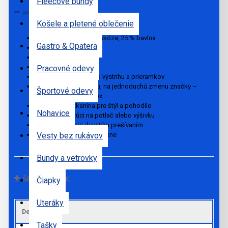
Fleecové bundy
POPIS
Košele a pletené oblečenie
50 % polyester, 25 % viskóza, 25 % bavlna
Gastro & Opatera
Štandardný strih
Bočné švy
Hlboký guľatý výstrih
Pracovné odevy
Vlastné viazanie okolo výstrihu a prieramkov
Len štítok s veľkosťou, na jednoduchú zmenu značky –
Športové odevy
čierna farba pre Unisex
Trojzložková tkanina pre štýl a pohodlie
Nohavice
Povrch vynikajúci na potlač alebo výšivku
Detail prešívania dvojitým prešívaním
Vesty bez rukávov
Tmavé farby perte oddelene
Bundy a vetrovky
ŠPECIFIKÁCIE
Čiapky
Uteráky
Default
Tašky