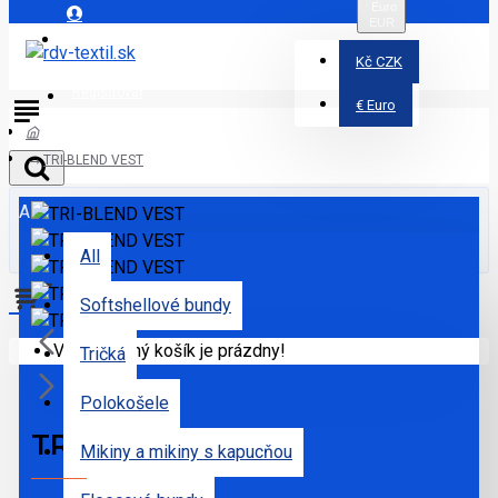
Euro
EUR
Prihlásiť
Kč
CZK
Registrovať
€
Euro
TRI-BLEND VEST
All
All
Softshellové bundy
Váš nákupný košík je prázdny!
Tričká
Polokošele
TRI-BLEND VEST
Mikiny a mikiny s kapucňou