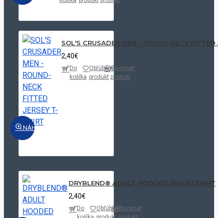
SOL'S CRUSADER MEN - ROUND-NECK FITTED 
2,40€
Do
Obľúbený
Porovnať
košíka
produkt
produkt
NÁHĽAD
DRYBLEND® ADULT HOODED SWEATSHIRT
2,40€
Do
Obľúbený
Porovnať
košíka
produkt
produkt