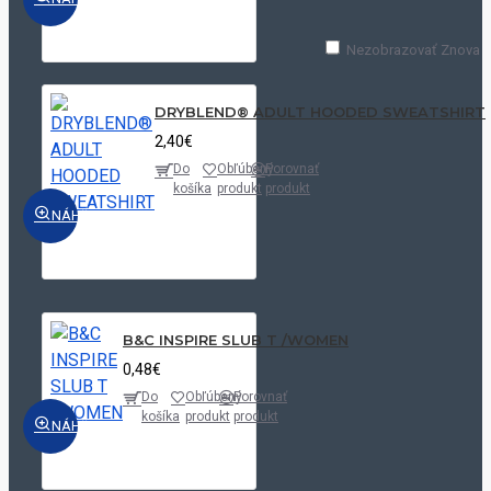
Nezobrazovať Znova
DRYBLEND® ADULT HOODED SWEATSHIRT
2,40€
Do
Obľúbený
Porovnať
košíka
produkt
produkt
NÁHĽAD
B&C INSPIRE SLUB T /WOMEN
0,48€
Do
Obľúbený
Porovnať
košíka
produkt
produkt
NÁHĽAD