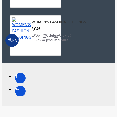
WOMEN'S FASHION LEGGINGS
3,04€
Do
Obľúbený
Porovnať
NÁHĽAD
košíka
produkt
produkt