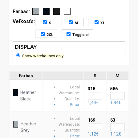
Farbas:
Veľkosťs:
S
M
XL
2XL
Toggle all
DISPLAY
Show warehouses only
Farbas
S
M
Local
318
586
15
Heather
Warehouse:
Black
Quantity:
1,44€
1,44€
1,
Price:
Local
169
63
Heather
Warehouse:
-
Grey
Quantity:
1,12€
1,12€
Price: