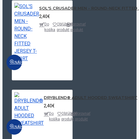
SOL'S CRUSADER MEN - ROUND-NECK FITTED 
2,40€
Do
Obľúbený
Porovnať
košíka
produkt
produkt
NÁHĽAD
DRYBLEND® ADULT HOODED SWEATSHIRT
2,40€
Do
Obľúbený
Porovnať
košíka
produkt
produkt
NÁHĽAD