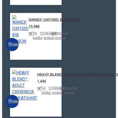
'ANNEX' OXFORD BIB APRON
15,98€
Do
Obľúbený
Porovnať
košíka
produkt
produkt
NÁHĽAD
HEAVY BLEND™ ADULT CREWNECK SWEATS
1,44€
Do
Obľúbený
Porovnať
košíka
produkt
produkt
NÁHĽAD