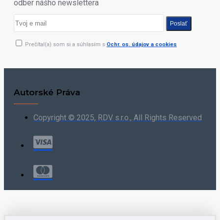
odber nášho newslettera
Poslať
Prečítal(a) som si a súhlasím s
Ochr. os. údajov a cookies
Autorské Práva
Copyright © 2025, RDV s.r.o., All Rights Reserved