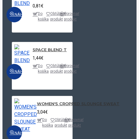
0,81€
Do
Obľúbený
Porovnať
NÁHĽAD
košíka
produkt
produkt
SPACE BLEND T
1,44€
Do
Obľúbený
Porovnať
NÁHĽAD
košíka
produkt
produkt
WOMEN'S CROPPED SLOUNGE SWEAT
3,04€
Do
Obľúbený
Porovnať
košíka
produkt
produkt
NÁHĽAD