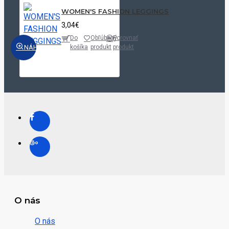
WOMEN'S FASHION LEGGINGS
3,04€
Do
Obľúbený
Porovnať
NÁHĽAD
košíka
produkt
produkt
O nás
O nás