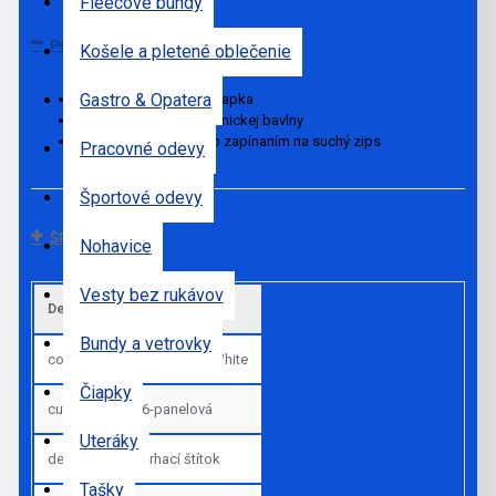
Fleecové bundy
POPIS
Košele a pletené oblečenie
Gastro & Opatera
6-panelová bavlnená čiapka
Vyrobené z 100 % organickej bavlny
Nastavenie veľkosti so zapínaním na suchý zips
Pracovné odevy
Športové odevy
ŠPECIFIKÁCIE
Nohavice
Vesty bez rukávov
Default
Bundy a vetrovky
colors
Royal Blue|White
Čiapky
cut_sk
6-panelová
Uteráky
details_sk
Trhací štítok
Tašky