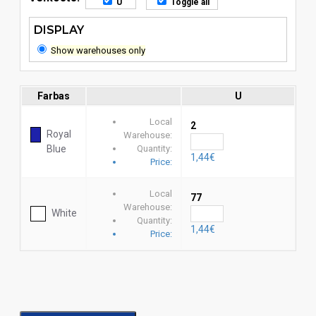
U
Toggle all
DISPLAY
Show warehouses only
Farbas
U
Local
2
Royal
Warehouse:
Blue
Quantity:
1,44€
Price:
Local
77
Warehouse:
White
Quantity:
1,44€
Price: