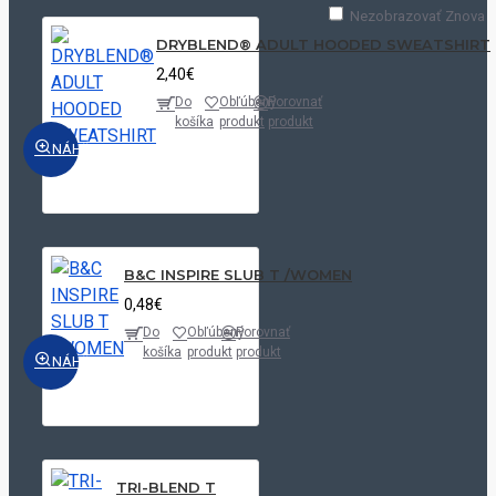
Nezobrazovať Znova
DRYBLEND® ADULT HOODED SWEATSHIRT
2,40€
Do
Obľúbený
Porovnať
košíka
produkt
produkt
NÁHĽAD
B&C INSPIRE SLUB T /WOMEN
0,48€
Do
Obľúbený
Porovnať
košíka
produkt
produkt
NÁHĽAD
TRI-BLEND T