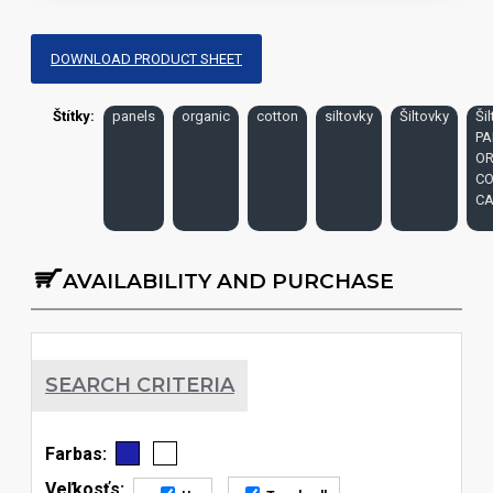
DOWNLOAD PRODUCT SHEET
Štítky:
panels
organic
cotton
siltovky
Šiltovky
Ši
PA
OR
C
CA
AVAILABILITY AND PURCHASE
SEARCH CRITERIA
Farbas:
Veľkosťs: