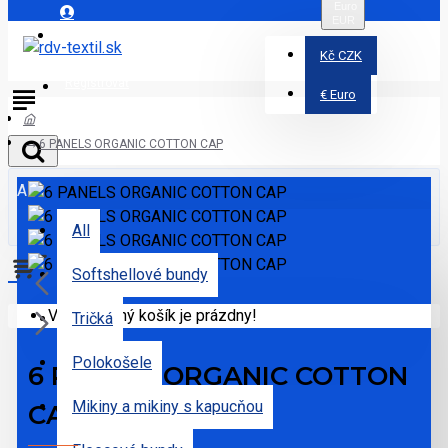
Euro
EUR
Prihlásiť
Kč
CZK
Registrovať
€
Euro
6 PANELS ORGANIC COTTON CAP
All
All
Softshellové bundy
Váš nákupný košík je prázdny!
Tričká
Polokošele
6 PANELS ORGANIC COTTON
Mikiny a mikiny s kapucňou
CAP