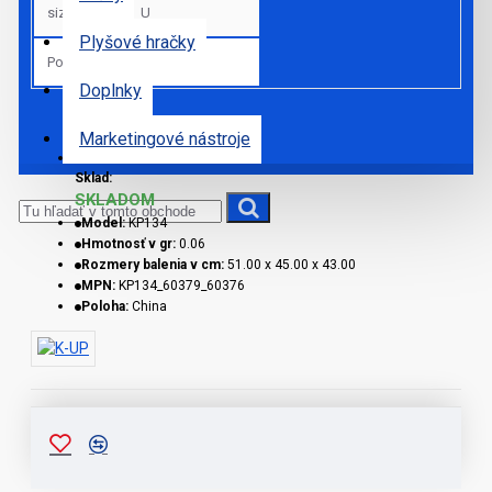
sizes
U
Plyšové hračky
Pohlavie
Unisex
Doplnky
Marketingové nástroje
Sklad:
SKLADOM
Model:
KP134
Hmotnosť v gr:
0.06
Rozmery balenia v cm:
51.00 x 45.00 x 43.00
MPN:
KP134_60379_60376
Poloha:
China