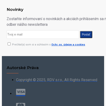
Novinky
Zostaňte informovaní o novinkách a akciách prihlásením sa 
odber nášho newslettera
Poslať
Prečítal(a) som si a súhlasím s
Ochr. os. údajov a cookies
Autorské Práva
Copyright © 2025, RDV s.r.o., All Rights Reserved