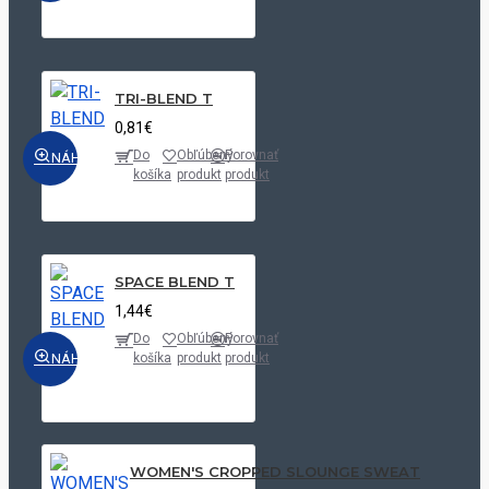
TRI-BLEND T
0,81€
Do
Obľúbený
Porovnať
NÁHĽAD
košíka
produkt
produkt
SPACE BLEND T
1,44€
Do
Obľúbený
Porovnať
NÁHĽAD
košíka
produkt
produkt
WOMEN'S CROPPED SLOUNGE SWEAT