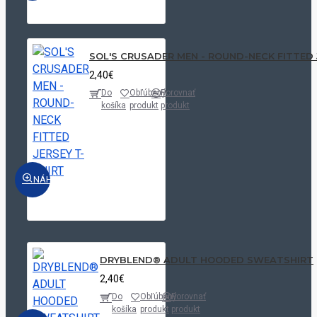
Local
Arctic
Warehouse:
37
44
20
16
White
Quantity:
SOL'S CRUSADER MEN - ROUND-NECK FITTED 
Price:
2,40€
Do
Obľúbený
Porovnať
košíka
produkt
produkt
Local
Warehouse:
Burgundy
16
31
55
40
Quantity:
Price:
NÁHĽAD
DRYBLEND® ADULT HOODED SWEATSHIRT
2,40€
Do
Obľúbený
Porovnať
košíka
produkt
produkt