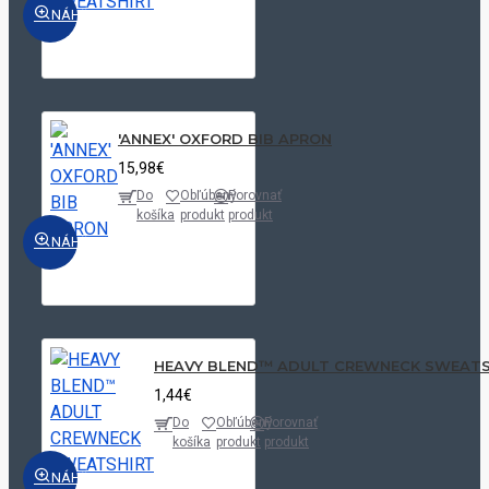
NÁHĽAD
'ANNEX' OXFORD BIB APRON
15,98€
Do
Obľúbený
Porovnať
košíka
produkt
produkt
NÁHĽAD
HEAVY BLEND™ ADULT CREWNECK SWEATS
1,44€
Do
Obľúbený
Porovnať
košíka
produkt
produkt
NÁHĽAD