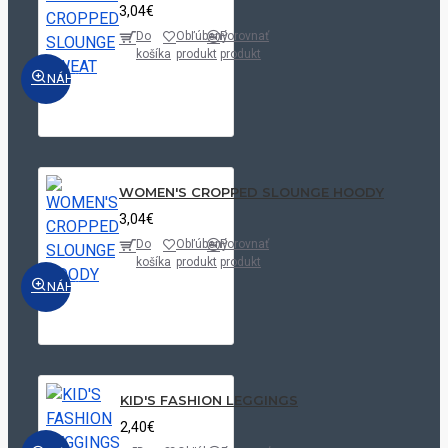
3,04€
Do
Obľúbený
Porovnať
košíka
produkt
produkt
NÁHĽAD
WOMEN'S CROPPED SLOUNGE HOODY
3,04€
Do
Obľúbený
Porovnať
košíka
produkt
produkt
NÁHĽAD
KID'S FASHION LEGGINGS
2,40€