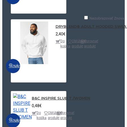
Nezobrazovať Znova
DRYBLEND® ADULT HOODED SWEA
2,40€
Do
Obľúbený
Porovnať
košíka
produkt
produkt
NÁHĽAD
B&C INSPIRE SLUB T /WOMEN
0,48€
Do
Obľúbený
Porovnať
košíka
produkt
produkt
NÁHĽAD