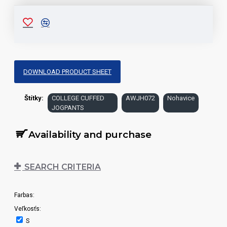
DOWNLOAD PRODUCT SHEET
Štítky:
COLLEGE CUFFED
AWJH072
Nohavice
JOGPANTS
Availability and purchase
SEARCH CRITERIA
Farbas:
Veľkosťs:
S