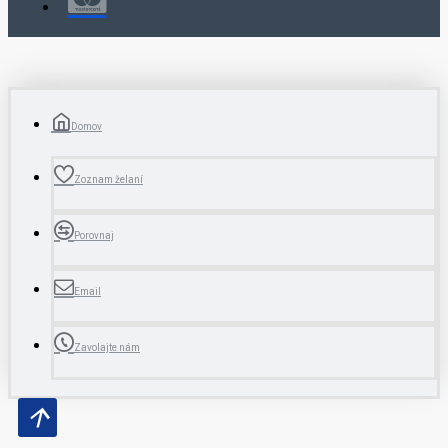
Domov
Zoznam želaní
Porovnaj
Email
Zavolajte nám