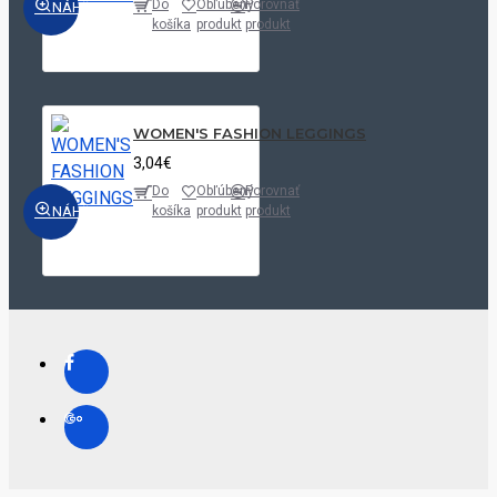
Do
Obľúbený
Porovnať
NÁHĽAD
košíka
produkt
produkt
WOMEN'S FASHION LEGGINGS
3,04€
Do
Obľúbený
Porovnať
NÁHĽAD
košíka
produkt
produkt