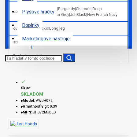
Arctic White|Burgundy|Charcoal|Deep
Plyšové hračky
colors
Black|Heather Grey|Jet Black|New French Navy
Doplnky
cut_sk
Vrecko|Long leg
Marketingové nástroje
sizes
XS|S|M|L|XL|2XL
Pohlavie
Unisex
Sklad:
SKLADOM
Model:
AWJH072
Hmotnosť v gr:
0.39
MPN:
JH072MJBLS