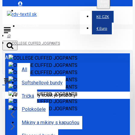
Euro
EUR
Prihlásiť
Kč
CZK
Registrovať
€
Euro
COLLEGE CUFFED JOGPANTS
All
All
Softshellové bundy
Váš nákupný košík je prázdny!
Tričká
Polokošele
Mikiny a mikiny s kapucňou