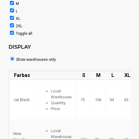
M
L
XL
2XL
Toggle all
DISPLAY
Show warehouses only
Farbas
S
M
L
XL
Local
Warehouse:
Jet Black
75
106
94
63
Quantity:
Price:
Local
New
Warehouse: