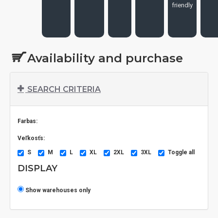
friendly
Availability and purchase
SEARCH CRITERIA
Farbas:
Veľkosťs:
S
M
L
XL
2XL
3XL
Toggle all
DISPLAY
Show warehouses only