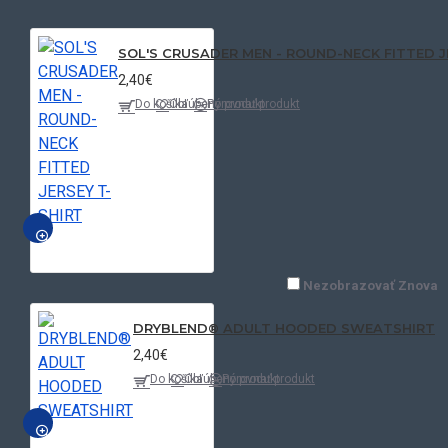
SOL'S CRUSADER MEN - ROUND-NECK FITTED J
2,40€
Do košíka
Obľúbený produkt
Porovnať produkt
NÁHĽAD
Nezobrazovať Znova
DRYBLEND® ADULT HOODED SWEATSHIRT
2,40€
Do košíka
Obľúbený produkt
Porovnať produkt
NÁHĽAD