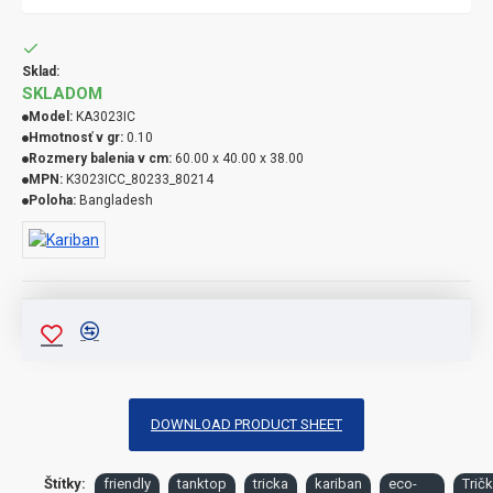
Sklad:
SKLADOM
Model:
KA3023IC
Hmotnosť v gr:
0.10
Rozmery balenia v cm:
60.00 x 40.00 x 38.00
MPN:
K3023ICC_80233_80214
Poloha:
Bangladesh
DOWNLOAD PRODUCT SHEET
Štítky:
friendly
tanktop
tricka
kariban
eco-
Trič