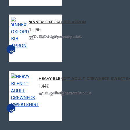
'ANNEX' OXFORD BIB APRON
15,98€
Do košíka
Obľúbený produkt
Porovnať produkt
NÁHĽAD
HEAVY BLEND™ ADULT CREWNECK SWEATSH
1,44€
Do košíka
Obľúbený produkt
Porovnať produkt
NÁHĽAD