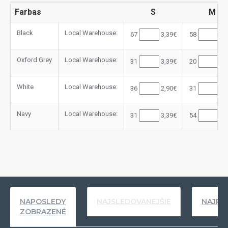
Farbas
S
M
Black
Local Warehouse:
67
3,39€
58
3,
Oxford Grey
Local Warehouse:
31
3,39€
20
3,
White
Local Warehouse:
36
2,90€
31
2,
Navy
Local Warehouse:
31
3,39€
54
3,
NAPOSLEDY
NAJSLEDOVANEJŠIE
NAJPR
ZOBRAZENÉ