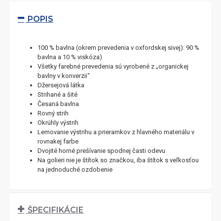
POPIS
100 % bavlna (okrem prevedenia v oxfordskej sivej): 90 %
bavlna a 10 % viskóza)
Všetky farebné prevedenia sú vyrobené z „organickej
bavlny v konverzii“
Džersejová látka
Strihané a šité
Česaná bavlna
Rovný strih
Okrúhly výstrih
Lemovanie výstrihu a prieramkov z hlavného materiálu v
rovnakej farbe
Dvojité horné prešívanie spodnej časti odevu
Na golieri nie je štítok so značkou, iba štítok s veľkosťou
na jednoduché ozdobenie
ŠPECIFIKÁCIE