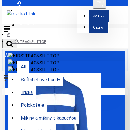
Euro
EUR
Prihlásiť
Kč
CZK
Registrovať
€
Euro
KIDS' TRACKSUIT TOP
All
All
Softshellové bundy
Váš nákupný košík je prázdny!
Tričká
Polokošele
Mikiny a mikiny s kapucňou