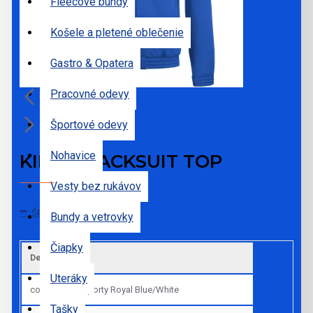
Fleecové bundy
Košele a pletené oblečenie
Gastro & Opatera
Pracovné odevy
Športové odevy
Nohavice
KIDS' TRACKSUIT TOP
Vesty bez rukávov
ŠPECIFIKÁCIE
Bundy a vetrovky
Čiapky
Default
Uteráky
colors
Sporty Royal Blue/White
Tašky