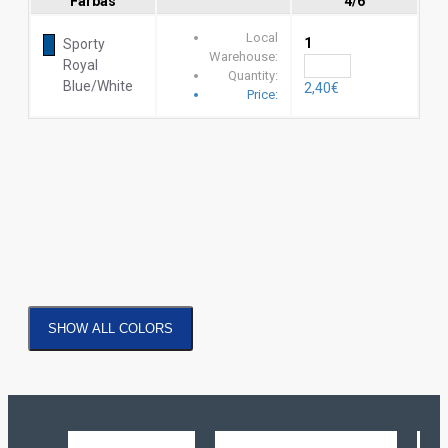
Farbas
4/6
Local
1
Sporty
Warehouse:
Royal
Quantity:
Blue/White
2,40€
Price:
SHOW ALL COLORS