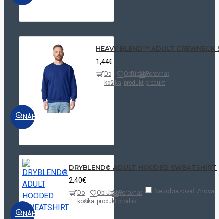
HEAVY BLEND™ ADULT CREWNECK 
1,44€
Do
Obľúbený
Porovnať
košíka
produkt
produkt
NÁHĽAD
DRYBLEND® ADULT HOODED SWEATSHIRT
2,40€
Nezobrazovať Znova
Do
Obľúbený
Porovnať
košíka
produkt
produkt
NÁHĽAD