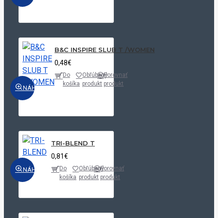
B&C INSPIRE SLUB T /WOMEN
0,48€
Do
Obľúbený
Porovnať
košíka
produkt
produkt
NÁHĽAD
TRI-BLEND T
0,81€
Do
Obľúbený
Porovnať
NÁHĽAD
košíka
produkt
produkt