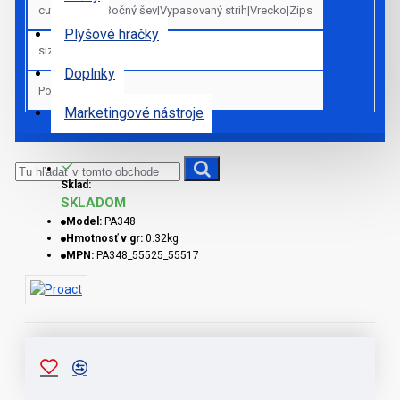
cut_sk
Bočný šev|Vypasovaný strih|Vrecko|Zips
Plyšové hračky
sizes
4/6
Doplnky
Pohlavie
Deti
Marketingové nástroje
Sklad:
SKLADOM
Model:
PA348
Hmotnosť v gr:
0.32kg
MPN:
PA348_55525_55517