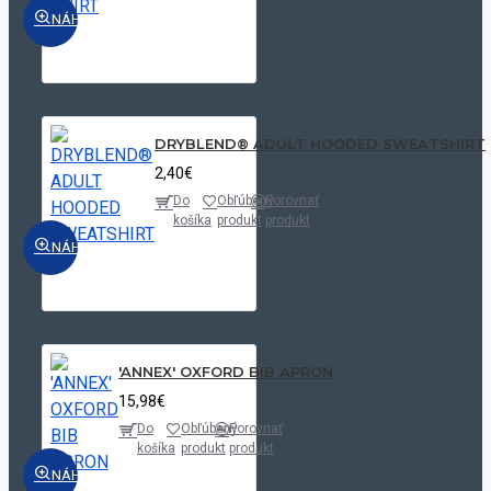
NÁHĽAD
DRYBLEND® ADULT HOODED SWEATSHIRT
2,40€
Do
Obľúbený
Porovnať
košíka
produkt
produkt
NÁHĽAD
'ANNEX' OXFORD BIB APRON
15,98€
Do
Obľúbený
Porovnať
košíka
produkt
produkt
NÁHĽAD