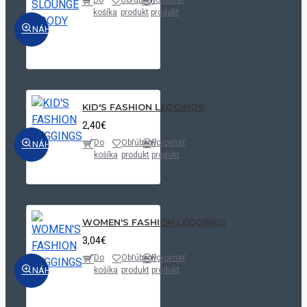
Do
Obľúbený
Porovnať
košíka
produkt
produkt
NÁHĽAD
KID'S FASHION LEGGINGS
2,40€
Do
Obľúbený
Porovnať
NÁHĽAD
košíka
produkt
produkt
WOMEN'S FASHION LEGGINGS
3,04€
Do
Obľúbený
Porovnať
NÁHĽAD
košíka
produkt
produkt