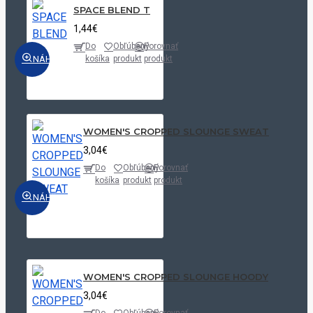
SPACE BLEND T
1,44€
Do
Obľúbený
Porovnať
NÁHĽAD
košíka
produkt
produkt
WOMEN'S CROPPED SLOUNGE SWEAT
3,04€
Do
Obľúbený
Porovnať
košíka
produkt
produkt
NÁHĽAD
WOMEN'S CROPPED SLOUNGE HOODY
3,04€