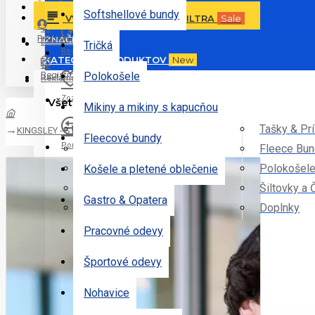
Ďalšie ponuky
Prihlásiť
Softshellové bundy
VYHĽADÁVANIE PODĽA FILTRA
Sale
Prihlásiť
ZNAČKY
Doručenie
Tričká
Registrovať
KATEGÓRIE PRODUKTOV
New
Registrovať
Polokošele
Reklamácie
Zoznam želaní
Všetky Kategórie
Mikiny a mikiny s kapucňou
Tričká
Tašky & Pr
KINGSLEY - STRETCH 3-IN-1 JACKET
Fleecové bundy
Porovnať
Sportové Odevy
Fleece Bu
Mikiny
Polokošel
Košele a pletené oblečenie
Nohavice
Šiltovky a 
Gastro & Opatera
Bundy
Unlimited
Doplnky
Váš nákupný košík je prázdny!
Pracovné odevy
Športové odevy
Nohavice