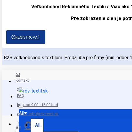
Veľkoobchod Reklamného Textilu s Viac ako
Pre zobrazenie cien je potr
REGISTROVAŤ
B2B veľkoobchod s textilom. Predaj iba pre firmy (min. odber 
Kontakt
FAQ
Info: od 9:00 - 16:00 hod
All
e mail: info@rdv-textil.sk
Menu
All