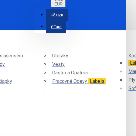
EUR
Kč
CZK
€
Euro
íslušenstvo
Uteráky
Koš
La
ndy
Vesty
Mar
e
Gastro a Opatera
Ply
Čiapky
Pracovné Odevy
Labels
Sof