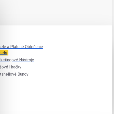
ele a Platené Oblečenie
bels
ketingové Nástroje
šové Hračky
tshellové Bundy