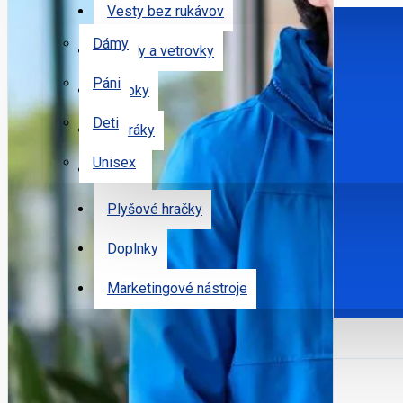
Vesty bez rukávov
POHLAVIE
Dámy
Bundy a vetrovky
Páni
Čiapky
Deti
Uteráky
Unisex
Tašky
KATALÓGY
Plyšové hračky
PRODUKTY NA POROVNANIE
Doplnky
SLUŽBY
POTLAČ PIER
Marketingové nástroje
+421 905 662 579