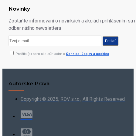
Novinky
Zostaňte informovaní o novinkách a akciách prihlásením sa 
odber nášho newslettera
Poslať
Prečítal(a) som si a súhlasím s
Ochr. os. údajov a cookies
Autorské Práva
Copyright © 2025, RDV s.r.o., All Rights Reserved