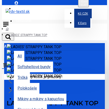
Euro
EUR
Prihlásiť
Kč
CZK
Registrovať
€
Euro
LADIES' STRAPPY TANK TOP
All
All
Softshellové bundy
Váš nákupný košík je prázdny!
Tričká
Polokošele
Mikiny a mikiny s kapucňou
LADIES' STRAPPY TANK TOP