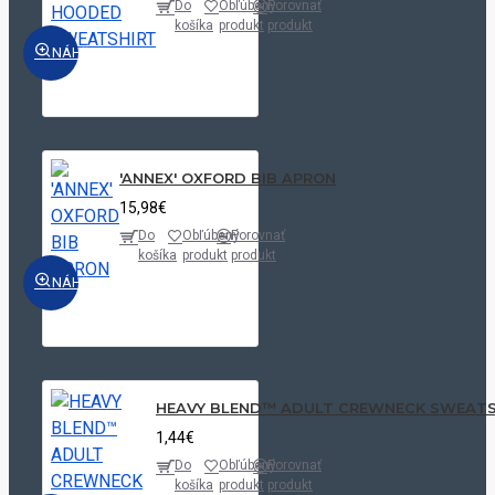
Do
Obľúbený
Porovnať
košíka
produkt
produkt
NÁHĽAD
'ANNEX' OXFORD BIB APRON
15,98€
Do
Obľúbený
Porovnať
košíka
produkt
produkt
NÁHĽAD
HEAVY BLEND™ ADULT CREWNECK SWEATS
1,44€
Do
Obľúbený
Porovnať
košíka
produkt
produkt