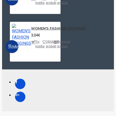
košíka
produkt
produkt
WOMEN'S FASHION LEGGINGS
3,04€
Do
Obľúbený
Porovnať
NÁHĽAD
košíka
produkt
produkt