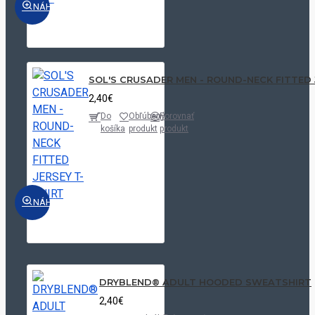
NÁHĽAD
SOL'S CRUSADER MEN - ROUND-NECK FITTED 
2,40€
Do
Obľúbený
Porovnať
košíka
produkt
produkt
NÁHĽAD
DRYBLEND® ADULT HOODED SWEATSHIRT
2,40€