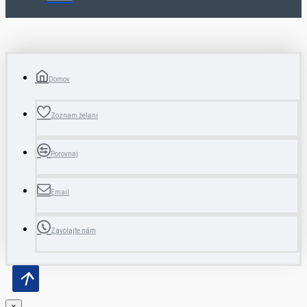
Domov
Zoznam želaní
Porovnaj
Email
Zavolajte nám
×