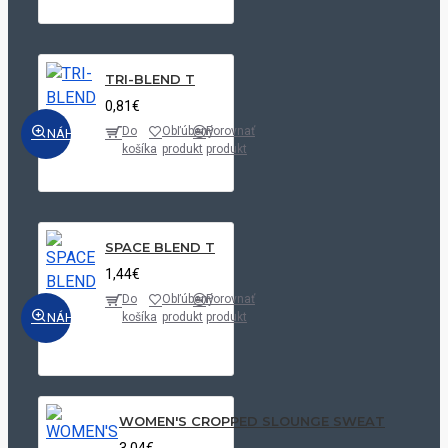
TRI-BLEND T
0,81€
Do
Obľúbený
Porovnať
NÁHĽAD
košíka
produkt
produkt
SPACE BLEND T
1,44€
Do
Obľúbený
Porovnať
NÁHĽAD
košíka
produkt
produkt
WOMEN'S CROPPED SLOUNGE SWEAT
3,04€