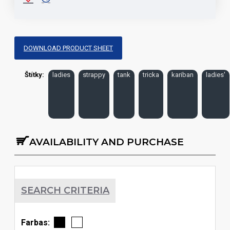
DOWNLOAD PRODUCT SHEET
Štítky:
ladies
strappy
tank
tricka
kariban
ladies'
AVAILABILITY AND PURCHASE
SEARCH CRITERIA
Farbas: