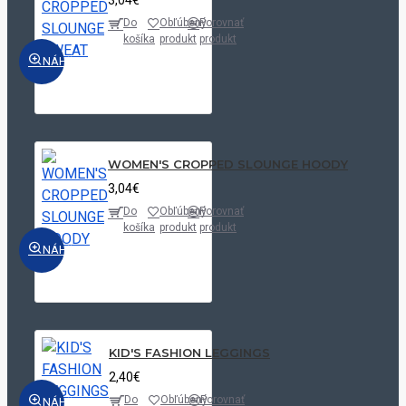
Do
Obľúbený
Porovnať
košíka
produkt
produkt
NÁHĽAD
WOMEN'S CROPPED SLOUNGE HOODY
3,04€
Do
Obľúbený
Porovnať
košíka
produkt
produkt
NÁHĽAD
KID'S FASHION LEGGINGS
2,40€
Do
Obľúbený
Porovnať
NÁHĽAD