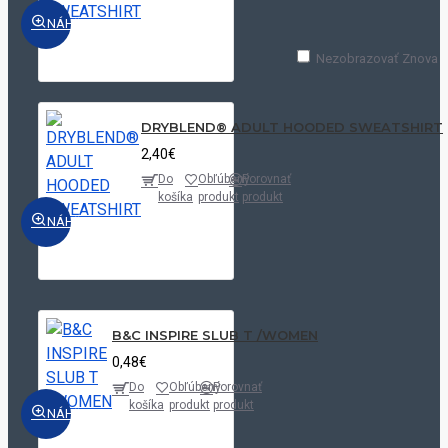
NÁHĽAD
Nezobrazovať Znova
DRYBLEND® ADULT HOODED SWEATSHIRT
2,40€
Do
Obľúbený
Porovnať
košíka
produkt
produkt
NÁHĽAD
B&C INSPIRE SLUB T /WOMEN
0,48€
Do
Obľúbený
Porovnať
košíka
produkt
produkt
NÁHĽAD