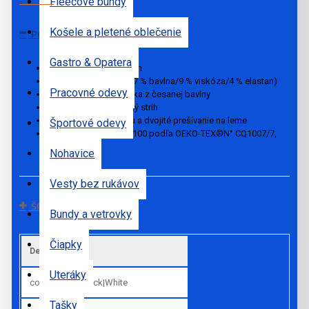
Fleecové bundy
Košele a pletené oblečenie
POPIS
Gastro & Opatera
95 % bavlna/5 % elastan
(svetlosivá prskaná: 87 % bavlna/9 % viskóza/4 % elastan)
Pracovné odevy
Pletená džersejová látka z česanej bavlny
Jemné pásiky a ženský strih
Lemovanie pri výstrihu a dvojité prešívanie na leme
Športové odevy
Certifikát STANDARD 100 podľa OEKO-TEX®N° CQ1007/7,
IFTH
Nohavice
Vesty bez rukávov
ŠPECIFIKÁCIE
Bundy a vetrovky
Čiapky
Default
Uteráky
colors
Black|White
Tašky