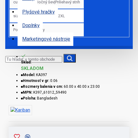
cut_sk
Bočný šev|Priliehavý strih
Plyšové hračky
sizes
XS|S|M|L|XL|2XL
Doplnky
Pohlavie
Ženy
Marketingové nástroje
Sklad:
SKLADOM
Model:
KA397
Hmotnosť v gr:
0.06
Rozmery balenia v cm:
60.00 x 40.00 x 23.00
MPN:
K397_61012_59490
Poloha:
Bangladesh