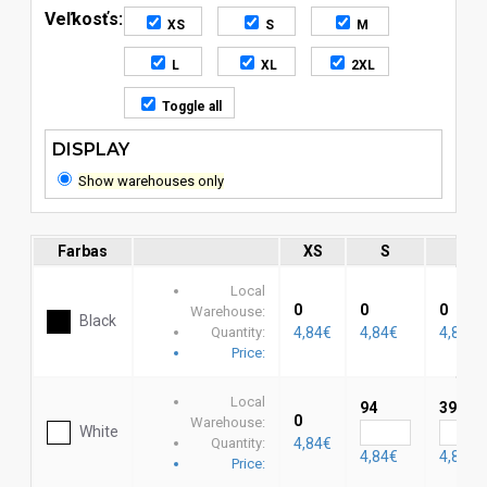
Veľkosťs:
XS
S
M
L
XL
2XL
Toggle all
DISPLAY
Show warehouses only
Farbas
XS
S
M
Local
0
0
0
Warehouse:
Black
Quantity:
4,84€
4,84€
4,84€
Price:
Local
94
39
0
Warehouse:
White
Quantity:
4,84€
4,84€
4,84€
Price: