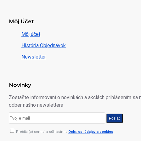
Môj Účet
Môj účet
História Objednávok
Newsletter
Novinky
Zostaňte informovaní o novinkách a akciách prihlásením sa 
odber nášho newslettera
Poslať
Prečítal(a) som si a súhlasím s
Ochr. os. údajov a cookies