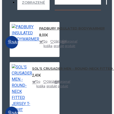
ZOBRAZENÉ
PADBURY INSULATED BODYWARMER
8,00€
Do
Obľúbený
Porovnať
NÁHĽAD
košíka
produkt
produkt
SOL'S CRUSADER MEN - ROUND-NECK FITTED 
2,40€
Do
Obľúbený
Porovnať
košíka
produkt
produkt
NÁHĽAD