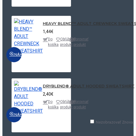
HEAVY BLEND™ ADULT CREWNECK SWEATS
1,44€
Do
Obľúbený
Porovnať
košíka
produkt
produkt
NÁHĽAD
DRYBLEND® ADULT HOODED SWEATSHIRT
2,40€
Do
Obľúbený
Porovnať
košíka
produkt
produkt
NÁHĽAD
Nezobrazovať Znova