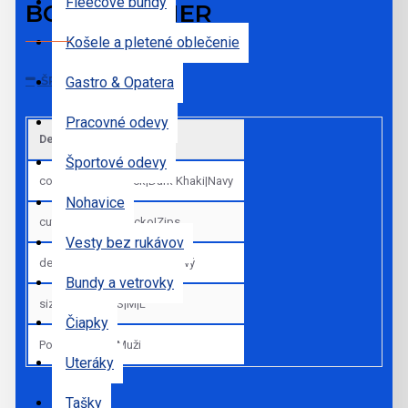
Fleecové bundy
BODYWARMER
Košele a pletené oblečenie
ŠPECIFIKÁCIE
Gastro & Opatera
Pracovné odevy
Default
Športové odevy
colors
Black|Dark Khaki|Navy
Nohavice
cut_sk
Vrecko|Zips
Vesty bez rukávov
details_sk
Vodoodpudivý
Bundy a vetrovky
sizes
S|M|L
Čiapky
Pohlavie
Muži
Uteráky
Tašky