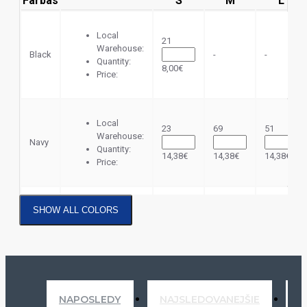
Farbas
S
M
L
Local
21
Warehouse:
Black
-
-
Quantity:
8,00€
Price:
Local
23
69
51
Warehouse:
Navy
Quantity:
14,38€
14,38€
14,38€
Price:
SHOW ALL COLORS
Local
6
Dark
Warehouse:
-
-
Khaki
Quantity:
8,00€
Price:
NAPOSLEDY
NAJSLEDOVANEJŠIE
N