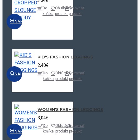
3,04€
Do
Obľúbený
Porovnať
košíka
produkt
produkt
NÁHĽAD
KID'S FASHION LEGGINGS
2,40€
Do
Obľúbený
Porovnať
NÁHĽAD
košíka
produkt
produkt
WOMEN'S FASHION LEGGINGS
3,04€
Do
Obľúbený
Porovnať
NÁHĽAD
košíka
produkt
produkt