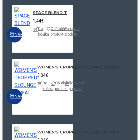
SPACE BLEND T
1,44€
Do
Obľúbený
Porovnať
NÁHĽAD
košíka
produkt
produkt
WOMEN'S CROPPED SLOUNGE SWEAT
3,04€
Do
Obľúbený
Porovnať
košíka
produkt
produkt
NÁHĽAD
WOMEN'S CROPPED SLOUNGE HOODY