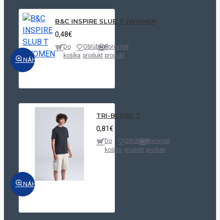
B&C INSPIRE SLUB T /WOMEN
0,48€
Do
Obľúbený
Porovnať
košíka
produkt
produkt
NÁHĽAD
TRI-BLEND T
0,81€
Do
Obľúbený
Porovnať
košíka
produkt
produkt
NÁHĽAD