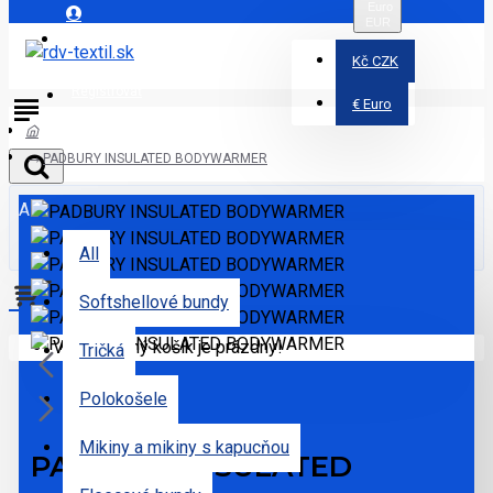
Euro
EUR
Prihlásiť
Kč
CZK
Registrovať
€
Euro
PADBURY INSULATED BODYWARMER
All
All
Softshellové bundy
Váš nákupný košík je prázdny!
Tričká
Polokošele
Mikiny a mikiny s kapucňou
PADBURY INSULATED