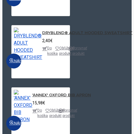
DRYBLEND® ADULT HOODED SWEATSHIRT
2,40€
Do
Obľúbený
Porovnať
košíka
produkt
produkt
NÁHĽAD
'ANNEX' OXFORD BIB APRON
15,98€
Do
Obľúbený
Porovnať
košíka
produkt
produkt
NÁHĽAD