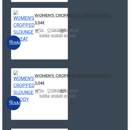
WOMEN'S CROPPED SLOUNGE SWEAT
3,04€
Do
Obľúbený
Porovnať
košíka
produkt
produkt
NÁHĽAD
WOMEN'S CROPPED SLOUNGE HOODY
3,04€
Do
Obľúbený
Porovnať
košíka
produkt
produkt
NÁHĽAD