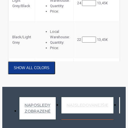
Light
Warehouse:
24
13,45€
Grey/Black
Quantity:
Price:
Local
Black/Light
Warehouse:
22
13,45€
Grey
Quantity:
Price:
SHOW ALL COLORS
Local
Warehouse:
Navy/Black
17
13,45€
Quantity:
Price:
NAPOSLEDY
NAJSLEDOVANEJŠIE
N
ZOBRAZENÉ