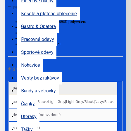
Fleecové bundy
POPIS
Košele a pletené oblečenie
Námornícka taška zo 1680D polyesteru
Gastro & Opatera
Priehradka na obuv
Nepremokavý zips
Ramenné popruhy
Pracovné odevy
Očká v kovovom odtieni
Športové odevy
Nohavice
ŠPECIFIKÁCIE
Vesty bez rukávov
Default
Bundy a vetrovky
colors
Black/Light Grey|Light Grey/Black|Navy/Black
Čiapky
details_sk
Vodovzdorné
Uteráky
sizes
U
Tašky