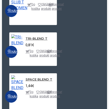
Do
Obľúbený
Porovnať
košíka
produkt
produkt
NÁHĽAD
TRI-BLEND T
0,81€
Do
Obľúbený
Porovnať
NÁHĽAD
košíka
produkt
produkt
SPACE BLEND T
1,44€
Do
Obľúbený
Porovnať
NÁHĽAD
košíka
produkt
produkt