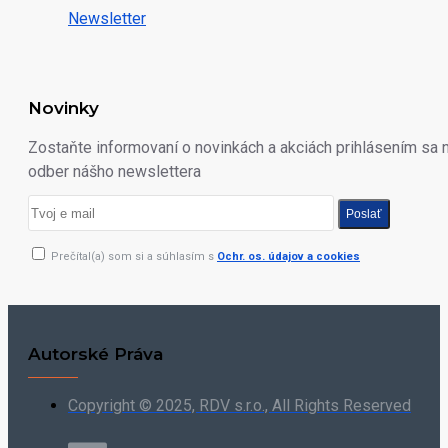
Newsletter
Novinky
Zostaňte informovaní o novinkách a akciách prihlásením sa 
odber nášho newslettera
Poslať
Prečítal(a) som si a súhlasím s
Ochr. os. údajov a cookies
Autorské Práva
Copyright © 2025, RDV s.r.o., All Rights Reserved