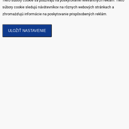
Tieto súbory cookie sa používajú na poskytovanie relevantných reklám. Tieto
súbory cookie sledujú návštevníkov na rôznych webových stránkach a
zhromažďujú informácie na poskytovanie prispôsobených reklám.
ULOŽIŤ NASTAVENIE