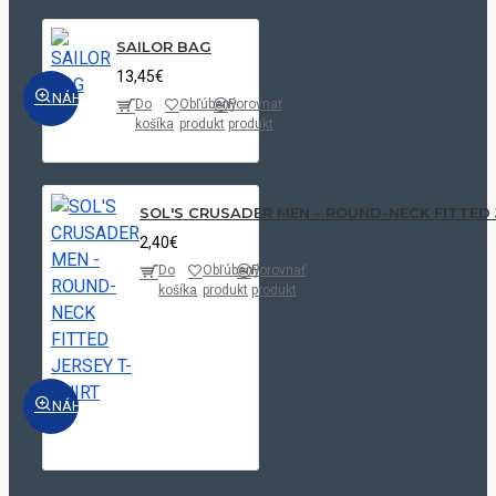
SAILOR BAG
13,45€
NÁHĽAD
Do
Obľúbený
Porovnať
košíka
produkt
produkt
SOL'S CRUSADER MEN - ROUND-NECK FITTED 
2,40€
Do
Obľúbený
Porovnať
košíka
produkt
produkt
NÁHĽAD