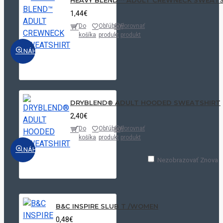
1,44€
Do
Obľúbený
Porovnať
košíka
produkt
produkt
NÁHĽAD
DRYBLEND® ADULT HOODED SWEATSHIRT
2,40€
Do
Obľúbený
Porovnať
košíka
produkt
produkt
NÁHĽAD
Nezobrazovať Znova
B&C INSPIRE SLUB T /WOMEN
0,48€