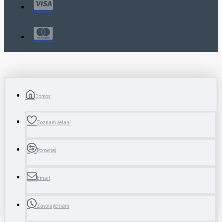
Domov
Zoznam želaní
Porovnaj
Email
Zavolajte nám