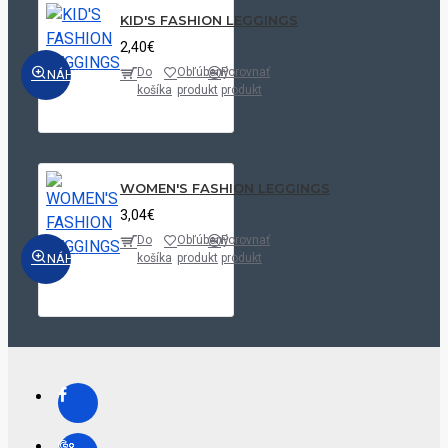
KID'S FASHION LEGGINGS
2,40€
Do
Obľúbený
Porovnať
NÁHĽAD
košíka
produkt
produkt
WOMEN'S FASHION LEGGINGS
3,04€
Do
Obľúbený
Porovnať
NÁHĽAD
košíka
produkt
produkt