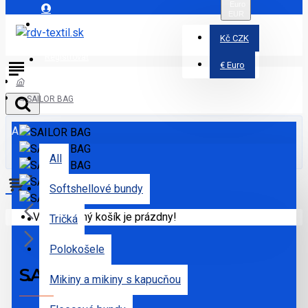
Euro
EUR
Prihlásiť
Kč
CZK
Registrovať
€
Euro
SAILOR BAG
All
All
Softshellové bundy
Váš nákupný košík je prázdny!
Tričká
Polokošele
SAILOR BAG
Mikiny a mikiny s kapucňou