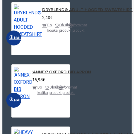
DRYBLEND® ADULT HOODED SWEATSHIRT
2,40€
Do
Obľúbený
Porovnať
košíka
produkt
produkt
NÁHĽAD
'ANNEX' OXFORD BIB APRON
15,98€
Do
Obľúbený
Porovnať
košíka
produkt
produkt
NÁHĽAD
HEAVY BLEND™ ADULT CREWNECK SWEATS