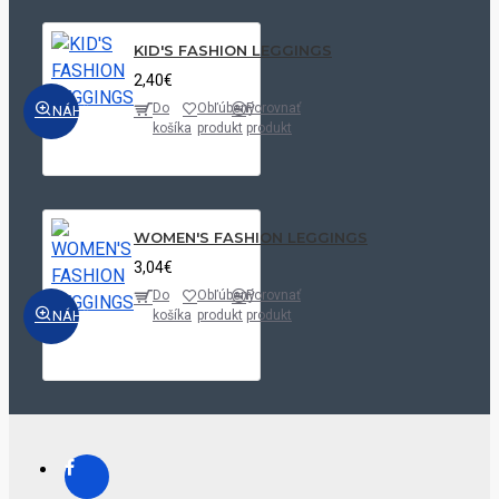
KID'S FASHION LEGGINGS
2,40€
Do
Obľúbený
Porovnať
NÁHĽAD
košíka
produkt
produkt
WOMEN'S FASHION LEGGINGS
3,04€
Do
Obľúbený
Porovnať
NÁHĽAD
košíka
produkt
produkt