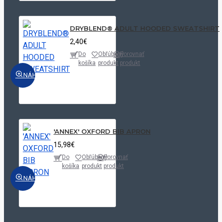
DRYBLEND® ADULT HOODED SWEATSHIRT
2,40€
Do
Obľúbený
Porovnať
košíka
produkt
produkt
NÁHĽAD
'ANNEX' OXFORD BIB APRON
15,98€
Do
Obľúbený
Porovnať
košíka
produkt
produkt
NÁHĽAD