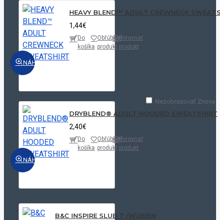
HEAVY BLEND™ ADULT CREWNECK SWEATS
1,44€
Do
Obľúbený
Porovnať
košíka
produkt
produkt
NÁHĽAD
Nezobrazovať Znova
DRYBLEND® ADULT HOODED SWEATSHIRT
2,40€
Do
Obľúbený
Porovnať
košíka
produkt
produkt
NÁHĽAD
B&C INSPIRE SLUB T /WOMEN