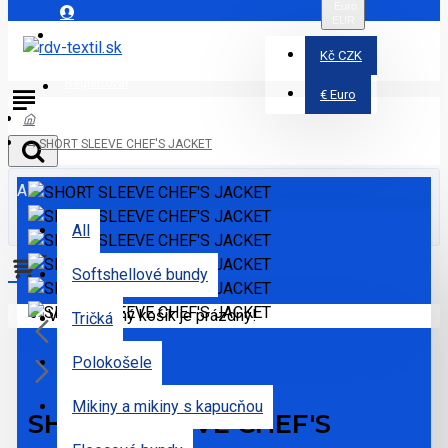
Euro
EUR
Prihlásiť
Kč
CZK
Registrovať
€
Euro
SHORT SLEEVE CHEF'S JACKET
All
All
Softshellové bundy
Váš nákupný košík je prázdny!
Tričká
Polokošele
Mikiny a mikiny s kapucňou
SHORT SLEEVE CHEF'S