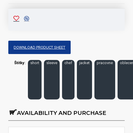
DOWNLOAD PRODUCT SHEET
Štítky:
short
sleeve
chef
jacket
pracovne
oblece
AVAILABILITY AND PURCHASE