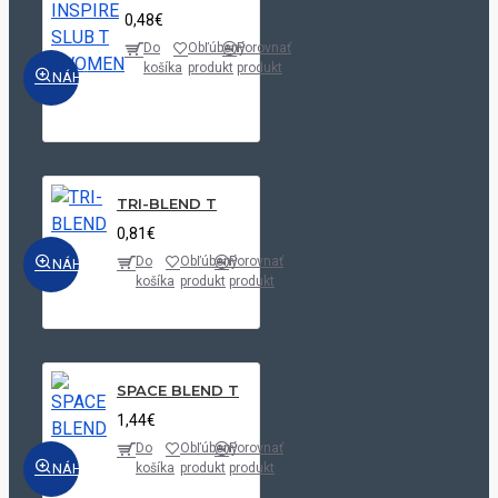
0,48€
Do
Obľúbený
Porovnať
košíka
produkt
produkt
NÁHĽAD
TRI-BLEND T
0,81€
Do
Obľúbený
Porovnať
NÁHĽAD
košíka
produkt
produkt
SPACE BLEND T
1,44€
Do
Obľúbený
Porovnať
NÁHĽAD
košíka
produkt
produkt