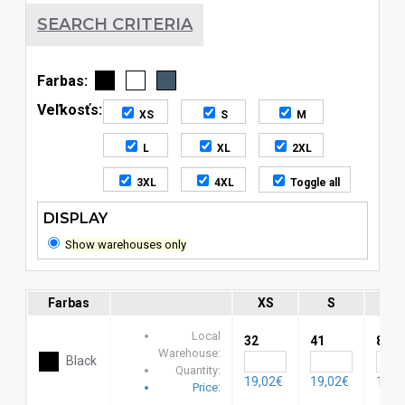
SEARCH CRITERIA
Farbas:
Veľkosťs:
XS
S
M
L
XL
2XL
3XL
4XL
Toggle all
DISPLAY
Show warehouses only
Farbas
XS
S
M
Local
32
41
82
Warehouse:
Black
Quantity:
19,02€
19,02€
19,0
Price: