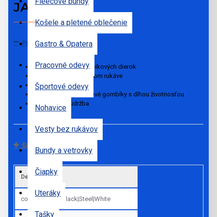
Fleecové bundy
JACKET
Košele a pletené oblečenie
POPIS
Gastro & Opatera
Pracovné odevy
Zapínanie na 10 gombíkových dierok
Vrecko na pero na ľavom rukáve
Stojačik
Športové odevy
Vysoko kvalitné živicové gombíky s dlhou životnosťou
Jednoduchá údržba
Nohavice
Vesty bez rukávov
ŠPECIFIKÁCIE
Bundy a vetrovky
Čiapky
Default
Uteráky
colors
Black|Steel|White
Tašky