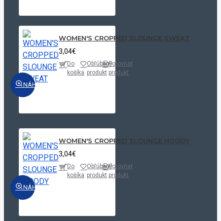
WOMEN'S CROPPED SLOUNGE SWEAT
3,04€
Do
Obľúbený
Porovnať
košíka
produkt
produkt
NÁHĽAD
WOMEN'S CROPPED SLOUNGE HOODY
3,04€
Do
Obľúbený
Porovnať
košíka
produkt
produkt
NÁHĽAD