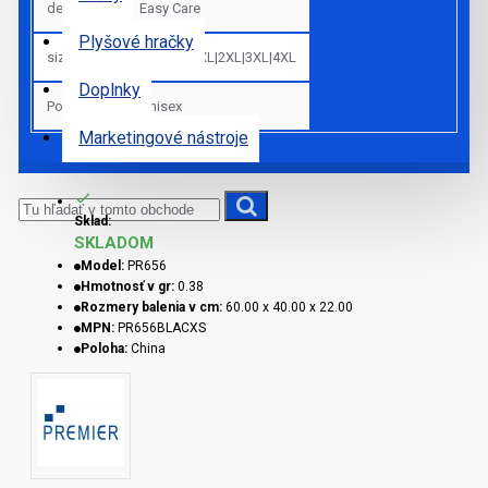
details_sk
Easy Care
Plyšové hračky
sizes
XS|S|M|L|XL|2XL|3XL|4XL
Doplnky
Pohlavie
Unisex
Marketingové nástroje
Sklad:
SKLADOM
Model:
PR656
Hmotnosť v gr:
0.38
Rozmery balenia v cm:
60.00 x 40.00 x 22.00
MPN:
PR656BLACXS
Poloha:
China