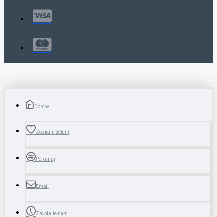
Domov
Zoznam želaní
Porovnaj
Email
Zavolajte nám