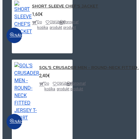
SHORT SLEEVE CHEF'S JACKET
1,60€
Do
Obľúbený
Porovnať
košíka
produkt
produkt
NÁHĽAD
SOL'S CRUSADER MEN - ROUND-NECK FITTED 
2,40€
Do
Obľúbený
Porovnať
košíka
produkt
produkt
NÁHĽAD