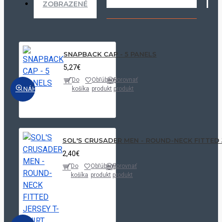
Warehouse:
ZOBRAZENÉ
Grey/Light
70
5,27€
Quantity:
Grey
Price:
SNAPBACK CAP - 5 PANELS
5,27€
Do
Obľúbený
Porovnať
NÁHĽAD
košíka
produkt
produkt
SOL'S CRUSADER MEN - ROUND-NECK FITTED 
2,40€
Do
Obľúbený
Porovnať
košíka
produkt
produkt