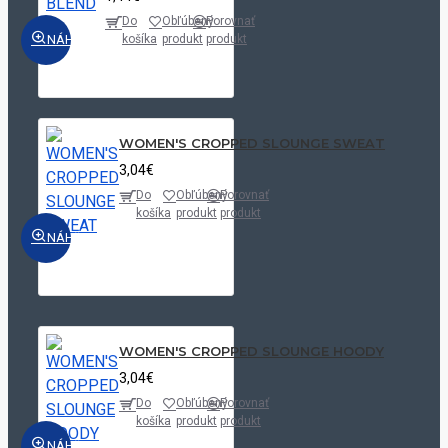
Do
Obľúbený
Porovnať
NÁHĽAD
košíka
produkt
produkt
WOMEN'S CROPPED SLOUNGE SWEAT
3,04€
Do
Obľúbený
Porovnať
košíka
produkt
produkt
NÁHĽAD
WOMEN'S CROPPED SLOUNGE HOODY
3,04€
Do
Obľúbený
Porovnať
košíka
produkt
produkt
NÁHĽAD