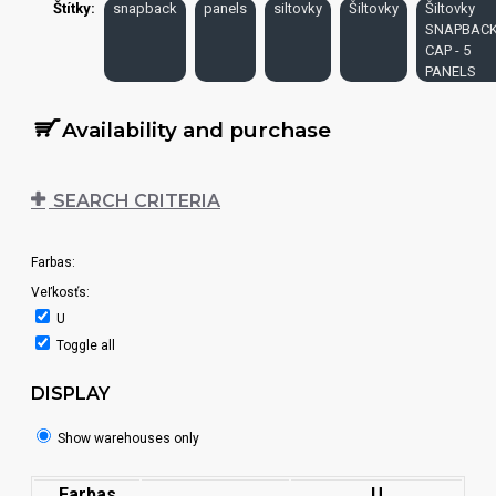
Štítky:
snapback
panels
siltovky
Šiltovky
Šiltovky
SNAPBAC
CAP - 5
PANELS
Availability and purchase
SEARCH CRITERIA
Farbas:
Veľkosťs:
U
Toggle all
DISPLAY
Show warehouses only
Farbas
U