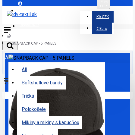
Euro
EUR
Prihlásiť
Kč
CZK
Registrovať
€
Euro
SNAPBACK CAP - 5 PANELS
All
All
Softshellové bundy
Váš nákupný košík je prázdny!
Tričká
Polokošele
Mikiny a mikiny s kapucňou