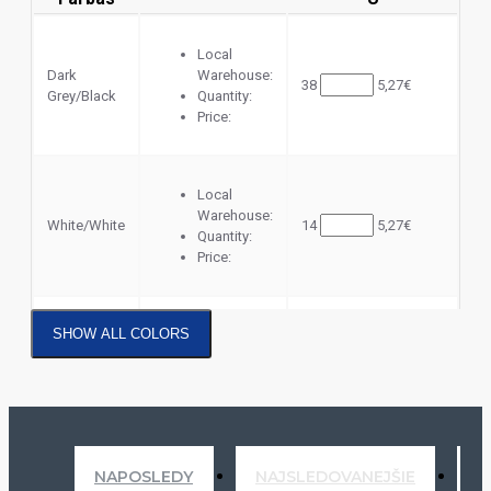
Local
Dark
Warehouse:
38
5,27€
Grey/Black
Quantity:
Price:
Local
Warehouse:
White/White
14
5,27€
Quantity:
Price:
SHOW ALL COLORS
Local
Warehouse:
Black/Black
38
5,27€
Quantity:
Price:
NAPOSLEDY
Local
NAJSLEDOVANEJŠIE
N
Light