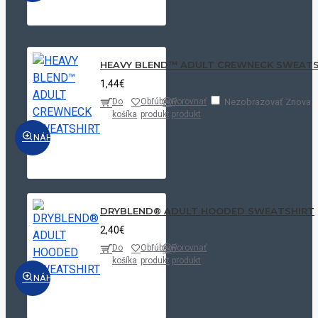
HEAVY BLEND™ ADULT CREWNECK SWEATS
1,44€
Nezobrazovať Znova
Do
Obľúbený
Porovnať
košíka
produkt
produkt
NÁHĽAD
DRYBLEND® ADULT HOODED SWEATSHIRT
2,40€
Do
Obľúbený
Porovnať
košíka
produkt
produkt
NÁHĽAD