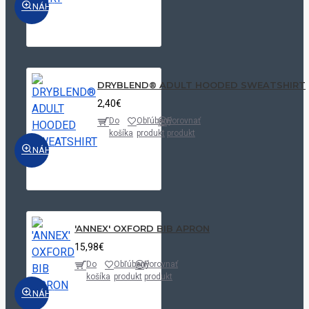
NÁHĽAD
DRYBLEND® ADULT HOODED SWEATSHIRT
2,40€
Do
Obľúbený
Porovnať
košíka
produkt
produkt
NÁHĽAD
'ANNEX' OXFORD BIB APRON
15,98€
Do
Obľúbený
Porovnať
košíka
produkt
produkt
NÁHĽAD