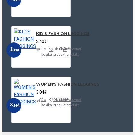
KID'S FASHION LEGGINGS
2,40€
Do
Obľúbený
Porovnať
NÁHĽAD
košíka
produkt
produkt
WOMEN'S FASHION LEGGINGS
3,04€
Do
Obľúbený
Porovnať
NÁHĽAD
košíka
produkt
produkt