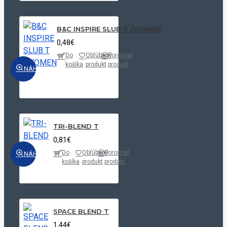
B&C INSPIRE SLUB T /WOMEN
0,48€
Do
Obľúbený
Porovnať
košíka
produkt
produkt
NÁHĽAD
TRI-BLEND T
0,81€
Do
Obľúbený
Porovnať
NÁHĽAD
košíka
produkt
produkt
SPACE BLEND T
1,44€