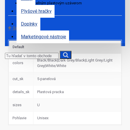
S nastaviteľným plastovým uzáverom
Plyšové hračky
Doplnky
ŠPECIFIKÁCIE
Marketingové nástroje
Default
Black/Black|Dark Grey/Black|Light Grey/Light
colors
Grey|White/White
cut_sk
5-panelová
details_sk
Plastová pracka
sizes
U
Pohlavie
Unisex