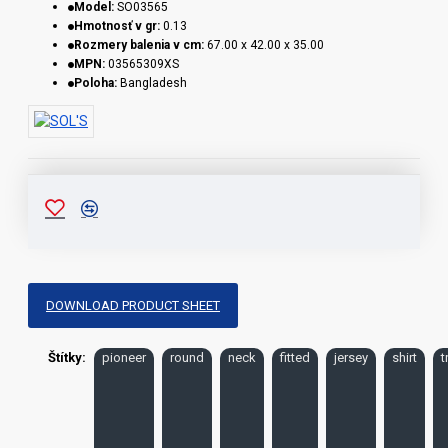
Model:
SO03565
Hmotnosť v gr:
0.13
Rozmery balenia v cm:
67.00 x 42.00 x 35.00
MPN:
03565309XS
Poloha:
Bangladesh
DOWNLOAD PRODUCT SHEET
Štítky:
pioneer
round
neck
fitted
jersey
shirt
t