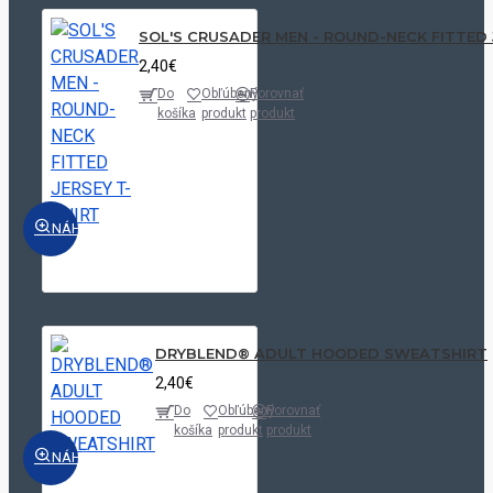
SOL'S CRUSADER MEN - ROUND-NECK FITTED 
2,40€
Do
Obľúbený
Porovnať
košíka
produkt
produkt
NÁHĽAD
DRYBLEND® ADULT HOODED SWEATSHIRT
2,40€
Do
Obľúbený
Porovnať
košíka
produkt
produkt
NÁHĽAD