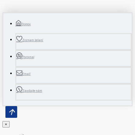
Domov
Zoznam želaní
Porovnaj
Email
Zavolajte nám
×