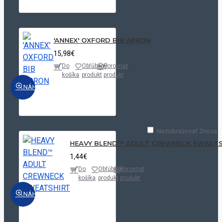
'ANNEX' OXFORD BIB APRON
15,98€
Do
Obľúbený
Porovnať
košíka
produkt
produkt
NÁHĽAD
Nezobrazovať Znova
HEAVY BLEND™ ADULT CREWNECK SWEATS
1,44€
Do
Obľúbený
Porovnať
košíka
produkt
produkt
NÁHĽAD