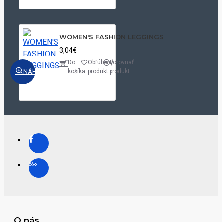
WOMEN'S FASHION LEGGINGS
3,04€
Do
Obľúbený
Porovnať
NÁHĽAD
košíka
produkt
produkt
O nás