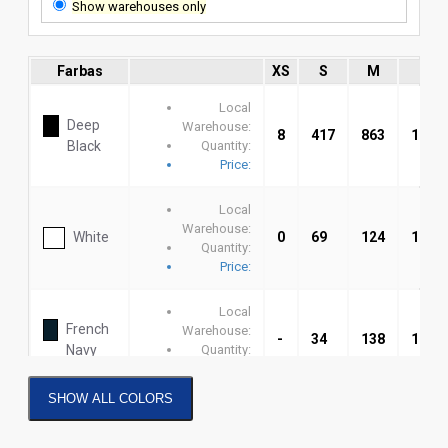
Show warehouses only
Farbas
XS
S
M
L
Local
Deep
Warehouse:
8
417
863
1145
Black
Quantity:
Price:
Local
Warehouse:
White
0
69
124
119
Quantity:
Price:
Local
French
Warehouse:
-
34
138
161
Navy
Quantity:
Price:
SHOW ALL COLORS