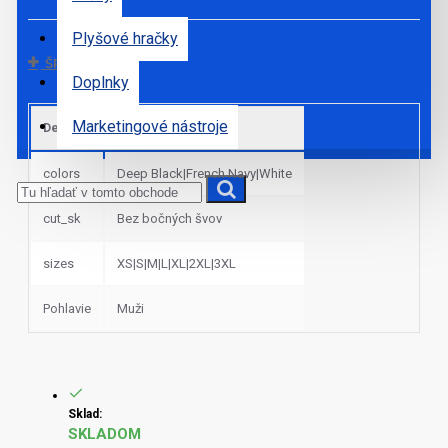
Plyšové hračky
ŠPECIFIKÁCIE
Doplnky
Marketingové nástroje
Default
colors
Deep Black|French Navy|White
cut_sk
Bez bočných švov
sizes
XS|S|M|L|XL|2XL|3XL
Pohlavie
Muži
Sklad:
SKLADOM