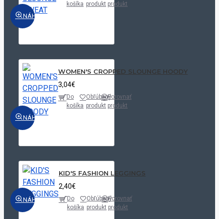
košíka
produkt
produkt
NÁHĽAD
WOMEN'S CROPPED SLOUNGE HOODY
3,04€
Do
Obľúbený
Porovnať
košíka
produkt
produkt
NÁHĽAD
KID'S FASHION LEGGINGS
2,40€
Do
Obľúbený
Porovnať
NÁHĽAD
košíka
produkt
produkt