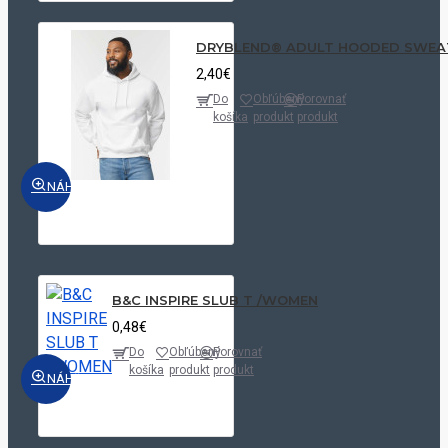
DRYBLEND® ADULT HOODED SWEA
2,40€
Do
Obľúbený
Porovnať
košíka
produkt
produkt
NÁHĽAD
B&C INSPIRE SLUB T /WOMEN
0,48€
Do
Obľúbený
Porovnať
košíka
produkt
produkt
NÁHĽAD