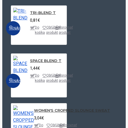
TRI-BLEND T
0,81€
Do
Obľúbený
Porovnať
NÁHĽAD
košíka
produkt
produkt
SPACE BLEND T
1,44€
Do
Obľúbený
Porovnať
NÁHĽAD
košíka
produkt
produkt
WOMEN'S CROPPED SLOUNGE SWEAT
3,04€
Do
Obľúbený
Porovnať