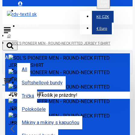
Euro
EUR
Prihlásiť
Kč
CZK
Registrovať
€
Euro
SOL'S PIONEER MEN - ROUND-NECK FITTED JERSEY T-SHIRT
All
All
Softshellové bundy
Váš nákupný košík je prázdny!
Tričká
Polokošele
Mikiny a mikiny s kapucňou