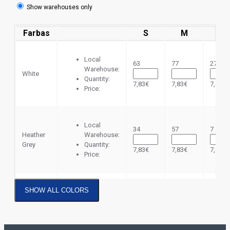
Show warehouses only
Farbas
S
M
L
Local
63
77
277
Warehouse:
White
Quantity:
7,83€
7,83€
7,83€
Price:
Local
34
57
7
Heather
Warehouse:
Grey
Quantity:
7,83€
7,83€
7,83€
Price:
SHOW ALL COLORS
Local
51
223
469
Azure
Warehouse:
Blue
Quantity:
7,83€
7,83€
7,83€
Price: