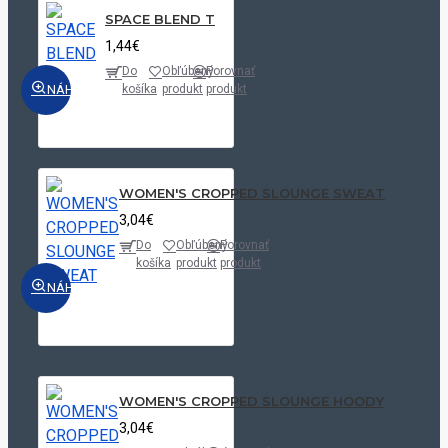
SPACE BLEND T
1,44€
Do
Obľúbený
Porovnať
NÁHĽAD
košíka
produkt
produkt
WOMEN'S CROPPED SLOUNGE SWEAT
3,04€
Do
Obľúbený
Porovnať
košíka
produkt
produkt
NÁHĽAD
WOMEN'S CROPPED SLOUNGE HOODY
3,04€