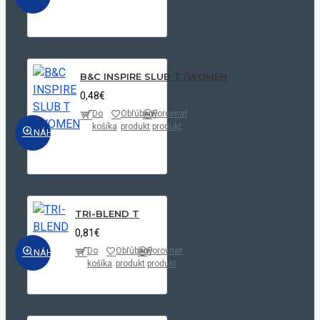
B&C INSPIRE SLUB T /WOMEN
0,48€
Do
Obľúbený
Porovnať
košíka
produkt
produkt
NÁHĽAD
TRI-BLEND T
0,81€
Do
Obľúbený
Porovnať
NÁHĽAD
košíka
produkt
produkt