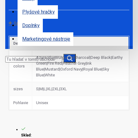
Plyšové hračky
ŠPECIFIKÁCIE
Doplnky
Marketingové nástroje
Default
Azure Blue|Burgundy|Charcoal|Deep Black|Earthy
Green|Fire Red|Heather Grey|Ink
colors
Blue|Mustard|Oxford Navy|Royal Blue|Sky
Blue|White
sizes
S|M|L|XL|2XL|3XL
Pohlavie
Unisex
Sklad: