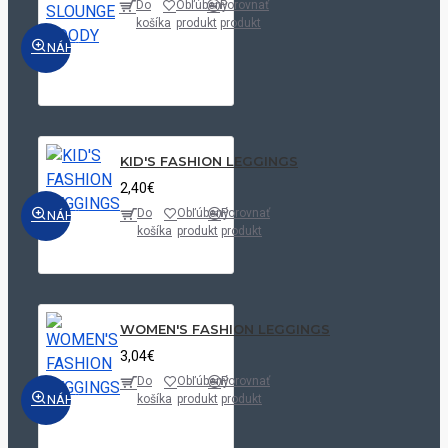
Do
Obľúbený
Porovnať
košíka
produkt
produkt
NÁHĽAD
KID'S FASHION LEGGINGS
2,40€
Do
Obľúbený
Porovnať
NÁHĽAD
košíka
produkt
produkt
WOMEN'S FASHION LEGGINGS
3,04€
Do
Obľúbený
Porovnať
NÁHĽAD
košíka
produkt
produkt