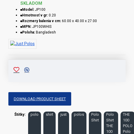
SKLADOM
Model:
JP100
Hmotnosť v gr:
0.20
Rozmery balenia v cm:
60.00 x 40.00 x 27.00
MPN:
JP100WHIS
Poloha:
Bangladesh
DOWNLOAD PRODUCT SHEET
Štítky:
polo
shirt
just
polos
Polo
Polo
THE
Shirt
Shirt
100
THE
POLO
100
Polo