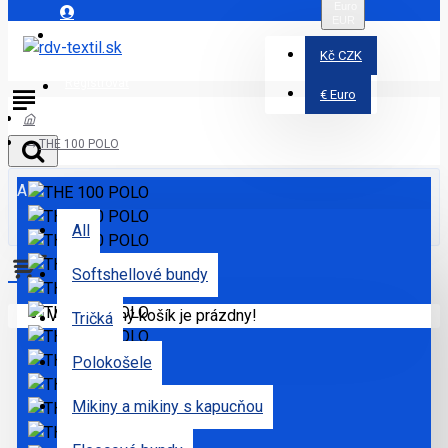
Euro
EUR
Prihlásiť
Kč
CZK
Registrovať
€
Euro
THE 100 POLO
All
All
Softshellové bundy
Váš nákupný košík je prázdny!
Tričká
Polokošele
Mikiny a mikiny s kapucňou