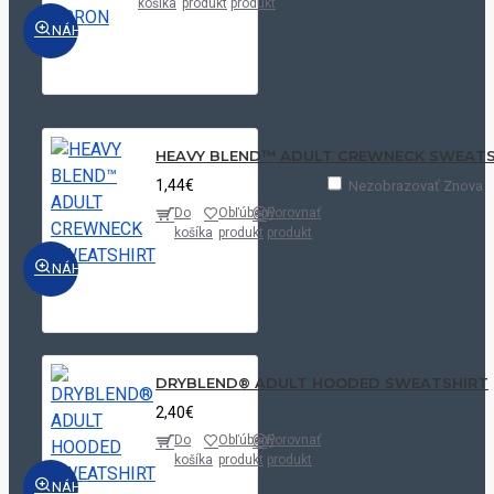
košíka
produkt
produkt
NÁHĽAD
HEAVY BLEND™ ADULT CREWNECK SWEATS
1,44€
Nezobrazovať Znova
Do
Obľúbený
Porovnať
košíka
produkt
produkt
NÁHĽAD
DRYBLEND® ADULT HOODED SWEATSHIRT
2,40€
Do
Obľúbený
Porovnať
košíka
produkt
produkt
NÁHĽAD