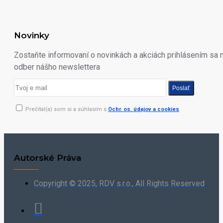
Novinky
Zostaňte informovaní o novinkách a akciách prihlásením sa 
odber nášho newslettera
Poslať
Prečítal(a) som si a súhlasím s
Ochr. os. údajov a cookies
Autorské Práva
Copyright © 2025, RDV s.r.o., All Rights Reserved