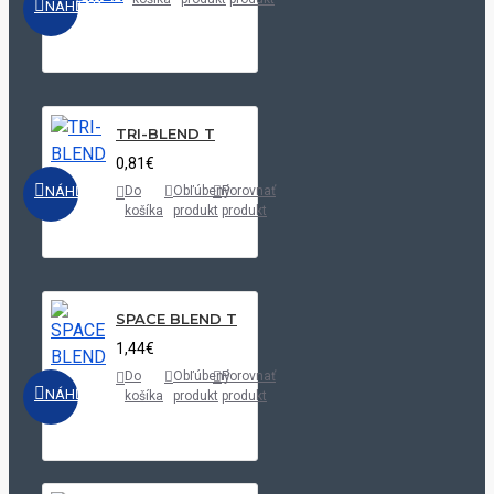
NÁHĽAD
TRI-BLEND T
0,81€
NÁHĽAD
Do
Obľúbený
Porovnať
košíka
produkt
produkt
SPACE BLEND T
1,44€
Do
Obľúbený
Porovnať
NÁHĽAD
košíka
produkt
produkt