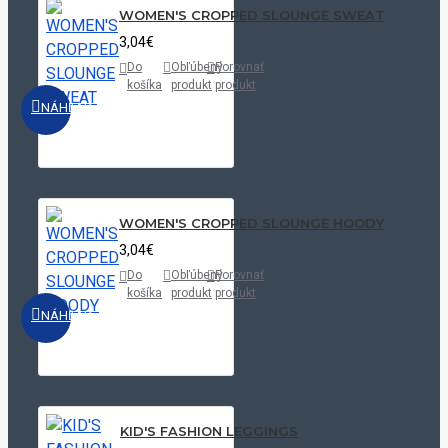
WOMEN'S CROPPED SLOUNGE SWEAT
3,04€
Do
Obľúbený
Porovnať
košíka
produkt
produkt
NÁHĽAD
WOMEN'S CROPPED SLOUNGE HOODY
3,04€
Do
Obľúbený
Porovnať
košíka
produkt
produkt
NÁHĽAD
KID'S FASHION LEGGINGS