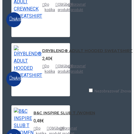
Do
Obľúbený
Porovnať
košíka
produkt
produkt
NÁHĽAD
DRYBLEND® ADULT HOODED SWEATSHIRT
2,40€
Do
Obľúbený
Porovnať
košíka
produkt
produkt
NÁHĽAD
Nezobrazovať Znova
B&C INSPIRE SLUB T /WOMEN
0,48€
Do
Obľúbený
Porovnať
košíka
produkt
produkt