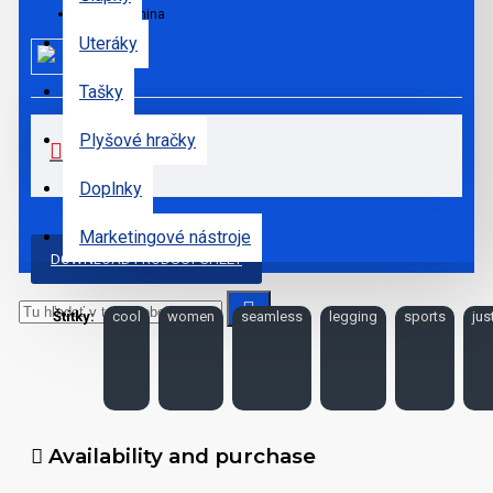
Poloha:
China
Uteráky
Tašky
Plyšové hračky
Doplnky
Marketingové nástroje
DOWNLOAD PRODUCT SHEET
Štítky:
cool
women
seamless
legging
sports
jus
Availability and purchase