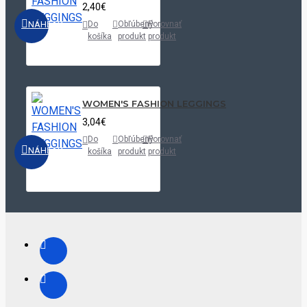
2,40€
NÁHĽAD
Do
Obľúbený
Porovnať
košíka
produkt
produkt
WOMEN'S FASHION LEGGINGS
3,04€
Do
Obľúbený
Porovnať
NÁHĽAD
košíka
produkt
produkt