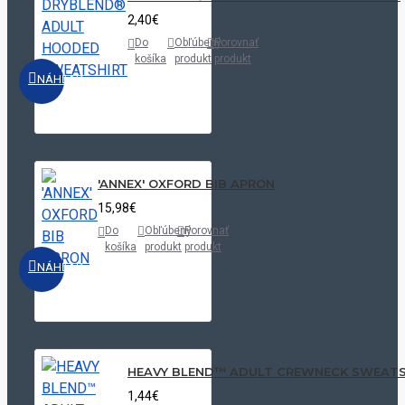
2,40€
Do
Obľúbený
Porovnať
košíka
produkt
produkt
NÁHĽAD
'ANNEX' OXFORD BIB APRON
15,98€
Do
Obľúbený
Porovnať
košíka
produkt
produkt
NÁHĽAD
HEAVY BLEND™ ADULT CREWNECK SWEATS
1,44€