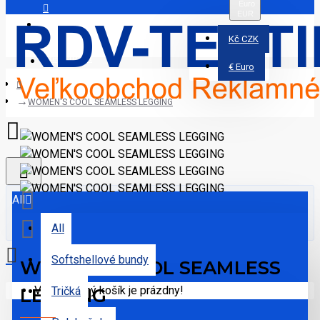
Euro
EUR
Prihlásiť
Kč
CZK
Registrovať
€
Euro
WOMEN'S COOL SEAMLESS LEGGING
All
All
Softshellové bundy
WOMEN'S COOL SEAMLESS
Váš nákupný košík je prázdny!
LEGGING
Tričká