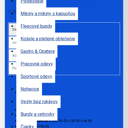
Polokošele
ŠPECIFIKÁCIE
Mikiny a mikiny s kapucňou
Fleecové bundy
Default
Košele a pletené oblečenie
colors
Ink Blue
Gastro & Opatera
sizes
XL
Pracovné odevy
Pohlavie
Ženy
Športové odevy
Nohavice
Sklad:
Vesty bez rukávov
SKLADOM
Model:
JC167
Bundy a vetrovky
Hmotnosť v gr:
0.16
Rozmery balenia v cm:
30.00 x 38.00 x 46.00
Čiapky
MPN:
JC167IBLXL