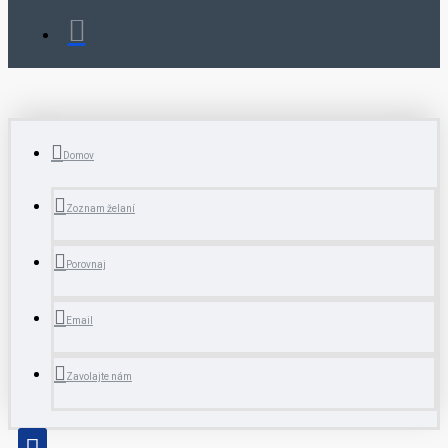
Domov
Zoznam želaní
Porovnaj
Email
Zavolajte nám