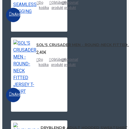
Do
Obľúbený
Porovnať
košíka
produkt
produkt
NÁHĽAD
SOL'S CRUSADER MEN - ROUND-NECK FITTED 
2,40€
Do
Obľúbený
Porovnať
košíka
produkt
produkt
NÁHĽAD
DRYBLEND® ADULT HOODED SWEATSHIRT