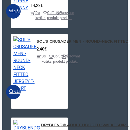
14,23€
NÁHĽAD
Do
Obľúbený
Porovnať
košíka
produkt
produkt
SOL'S CRUSADER MEN - ROUND-NECK FITTED 
2,40€
Do
Obľúbený
Porovnať
košíka
produkt
produkt
NÁHĽAD
DRYBLEND® ADULT HOODED SWEATSHIRT