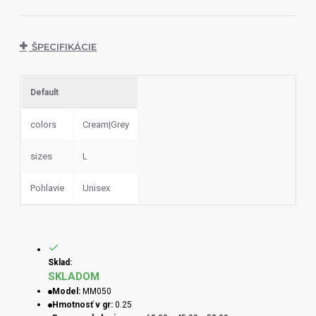
ŠPECIFIKÁCIE
Default
colors
Cream|Grey
sizes
L
Pohlavie
Unisex
Sklad:
SKLADOM
Model:
MM050
Hmotnosť v gr:
0.25