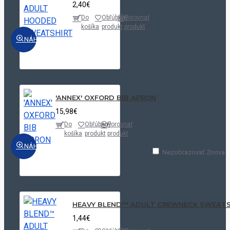
2,40€
Do
Obľúbený
Porovnať
košíka
produkt
produkt
NÁHĽAD
'ANNEX' OXFORD BIB APRON
15,98€
Do
Obľúbený
Porovnať
košíka
produkt
produkt
NÁHĽAD
Nezobrazovať Znova
HEAVY BLEND™ ADULT CREWNECK SWEATS
1,44€