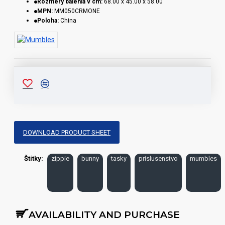
Rozmery balenia v cm:
68.00 x 45.00 x 58.00
MPN:
MM050CRMONE
Poloha:
China
DOWNLOAD PRODUCT SHEET
Štítky:
zippie
bunny
tasky
prislusenstvo
mumbles
AVAILABILITY AND PURCHASE