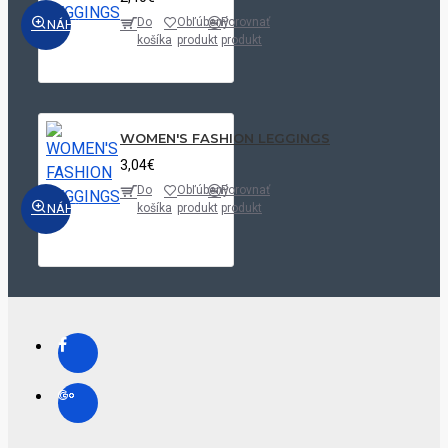
Do
Obľúbený
Porovnať
NÁHĽAD
košíka
produkt
produkt
WOMEN'S FASHION LEGGINGS
3,04€
Do
Obľúbený
Porovnať
NÁHĽAD
košíka
produkt
produkt