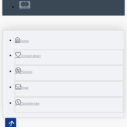
Domov
Zoznam želaní
Porovnaj
Email
Zavolajte nám