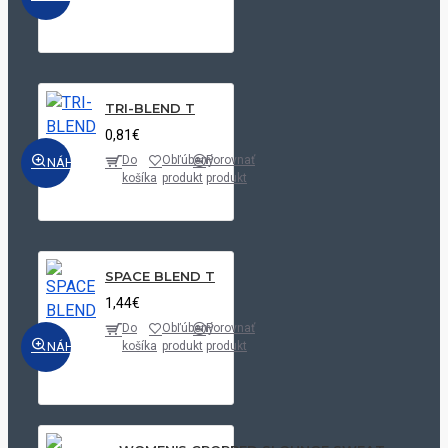
TRI-BLEND T
0,81€
Do
Obľúbený
Porovnať
NÁHĽAD
košíka
produkt
produkt
SPACE BLEND T
1,44€
Do
Obľúbený
Porovnať
NÁHĽAD
košíka
produkt
produkt