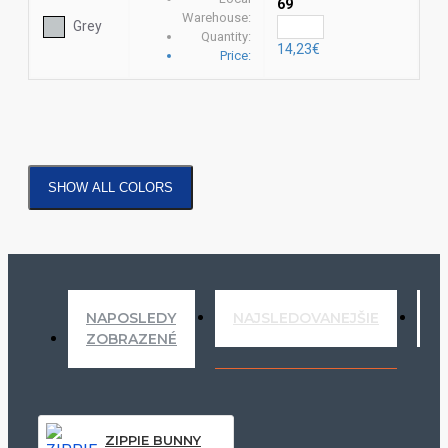
69
Warehouse:
Grey
Quantity:
14,23€
Price:
SHOW ALL COLORS
NAPOSLEDY
NAJSLEDOVANEJŠIE
N
ZOBRAZENÉ
ZIPPIE BUNNY