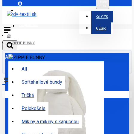
Euro
EUR
Prihlásiť
Kč
CZK
Registrovať
€
Euro
ZIPPIE BUNNY
All
All
Softshellové bundy
Váš nákupný košík je prázdny!
Tričká
Polokošele
Mikiny a mikiny s kapucňou