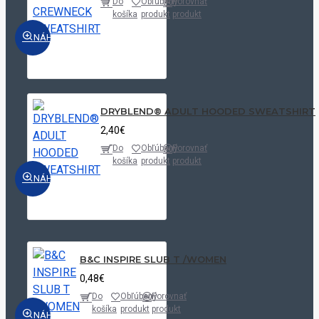
Do
Obľúbený
Porovnať
košíka
produkt
produkt
NÁHĽAD
DRYBLEND® ADULT HOODED SWEATSHIRT
2,40€
Do
Obľúbený
Porovnať
košíka
produkt
produkt
NÁHĽAD
B&C INSPIRE SLUB T /WOMEN
0,48€
Do
Obľúbený
Porovnať
košíka
produkt
produkt
NÁHĽAD