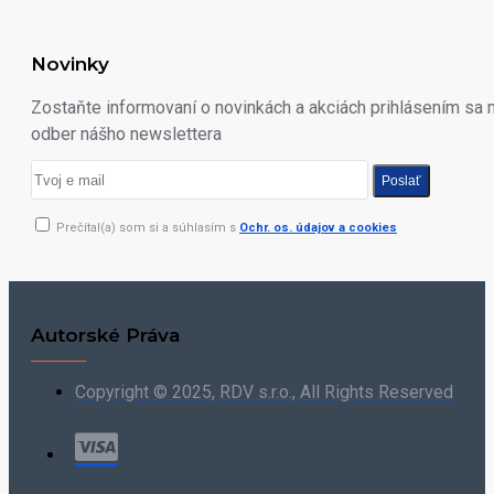
Novinky
Zostaňte informovaní o novinkách a akciách prihlásením sa 
odber nášho newslettera
Poslať
Prečítal(a) som si a súhlasím s
Ochr. os. údajov a cookies
Autorské Práva
Copyright © 2025, RDV s.r.o., All Rights Reserved