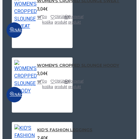
WOMEN'S CROPPED SLOUNGE SWEAT
3,04€
Do
Obľúbený
Porovnať
košíka
produkt
produkt
NÁHĽAD
WOMEN'S CROPPED SLOUNGE HOODY
3,04€
Do
Obľúbený
Porovnať
košíka
produkt
produkt
NÁHĽAD
KID'S FASHION LEGGINGS
2,40€