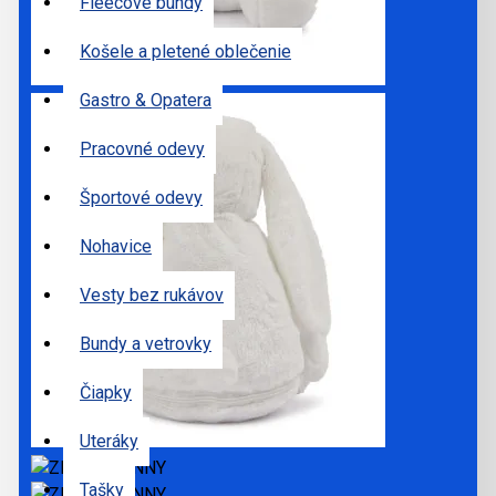
Fleecové bundy
Košele a pletené oblečenie
Gastro & Opatera
Pracovné odevy
Športové odevy
Nohavice
Vesty bez rukávov
Bundy a vetrovky
Čiapky
Uteráky
Tašky