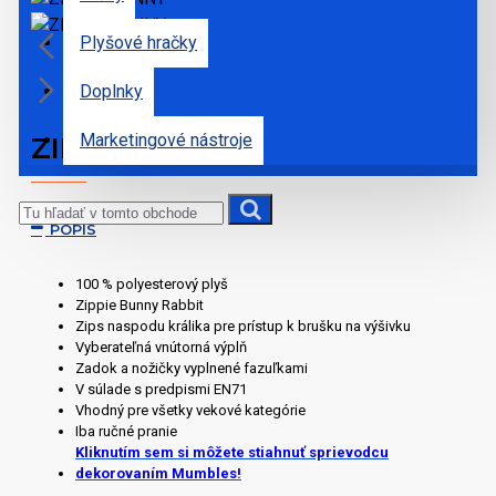
Plyšové hračky
Doplnky
Marketingové nástroje
ZIPPIE BUNNY
POPIS
100 % polyesterový plyš
Zippie Bunny Rabbit
Zips naspodu králika pre prístup k brušku na výšivku
Vyberateľná vnútorná výplň
Zadok a nožičky vyplnené fazuľkami
V súlade s predpismi EN71
Vhodný pre všetky vekové kategórie
Iba ručné pranie
Kliknutím sem si môžete stiahnuť sprievodcu
dekorovaním Mumbles!