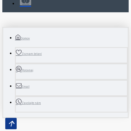
Domov
Zoznam želaní
Porovnaj
Email
Zavolajte nám