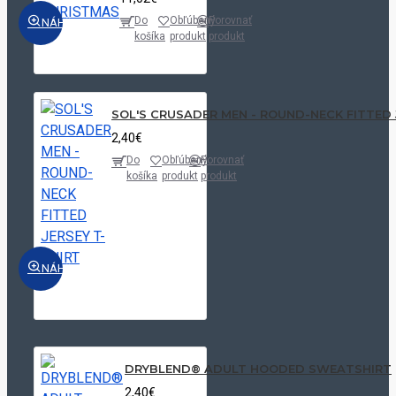
Do
Obľúbený
Porovnať
NÁHĽAD
košíka
produkt
produkt
SOL'S CRUSADER MEN - ROUND-NECK FITTED 
2,40€
Do
Obľúbený
Porovnať
košíka
produkt
produkt
NÁHĽAD
DRYBLEND® ADULT HOODED SWEATSHIRT
2,40€