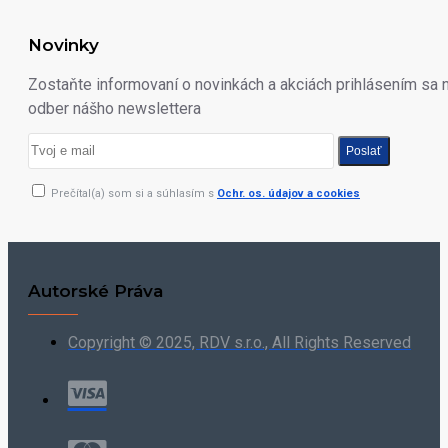
Novinky
Zostaňte informovaní o novinkách a akciách prihlásením sa 
odber nášho newslettera
Poslať
Prečítal(a) som si a súhlasím s
Ochr. os. údajov a cookies
Autorské Práva
Copyright © 2025, RDV s.r.o., All Rights Reserved