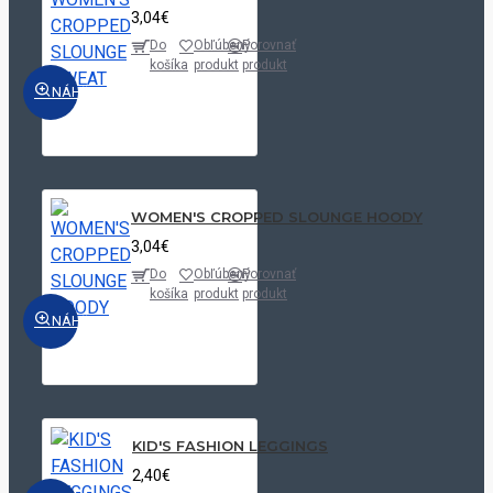
3,04€
Do
Obľúbený
Porovnať
košíka
produkt
produkt
NÁHĽAD
WOMEN'S CROPPED SLOUNGE HOODY
3,04€
Do
Obľúbený
Porovnať
košíka
produkt
produkt
NÁHĽAD
KID'S FASHION LEGGINGS
2,40€