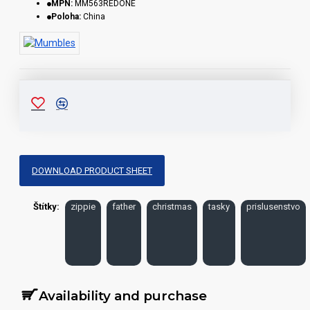
MPN:
MM563REDONE
Poloha:
China
DOWNLOAD PRODUCT SHEET
Štítky:
zippie
father
christmas
tasky
prislusenstvo
Availability and purchase