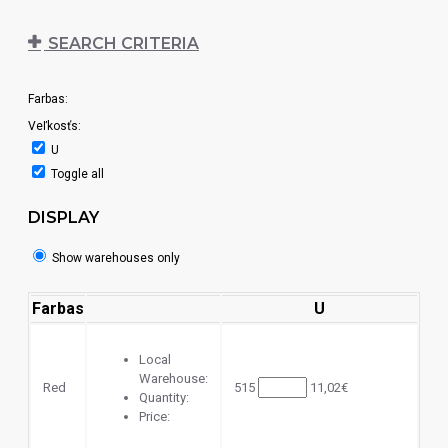
SEARCH CRITERIA
Farbas:
Veľkosťs:
U
Toggle all
DISPLAY
Show warehouses only
Farbas
U
Local
Warehouse:
Red
515
11,02€
Quantity:
Price: