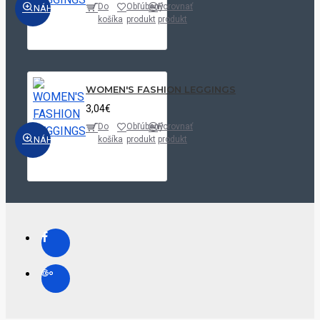
Do
Obľúbený
Porovnať
NÁHĽAD
košíka
produkt
produkt
WOMEN'S FASHION LEGGINGS
3,04€
Do
Obľúbený
Porovnať
NÁHĽAD
košíka
produkt
produkt