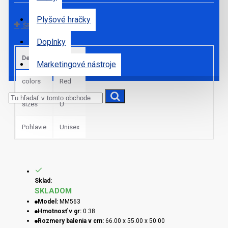
Plyšové hračky
ŠPECIFIKÁCIE
Doplnky
Default
Marketingové nástroje
colors
Red
sizes
U
Pohlavie
Unisex
Sklad:
SKLADOM
Model:
MM563
Hmotnosť v gr:
0.38
Rozmery balenia v cm:
66.00 x 55.00 x 50.00