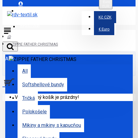
Euro
EUR
Prihlásiť
Kč
CZK
Registrovať
€
Euro
ZIPPIE FATHER CHRISTMAS
All
All
Softshellové bundy
Váš nákupný košík je prázdny!
Tričká
Polokošele
Mikiny a mikiny s kapucňou