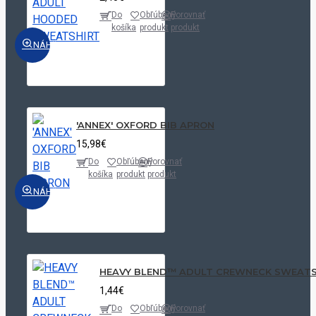
Do
Obľúbený
Porovnať
košíka
produkt
produkt
NÁHĽAD
'ANNEX' OXFORD BIB APRON
15,98€
Do
Obľúbený
Porovnať
košíka
produkt
produkt
NÁHĽAD
HEAVY BLEND™ ADULT CREWNECK SWEATS
1,44€
Do
Obľúbený
Porovnať