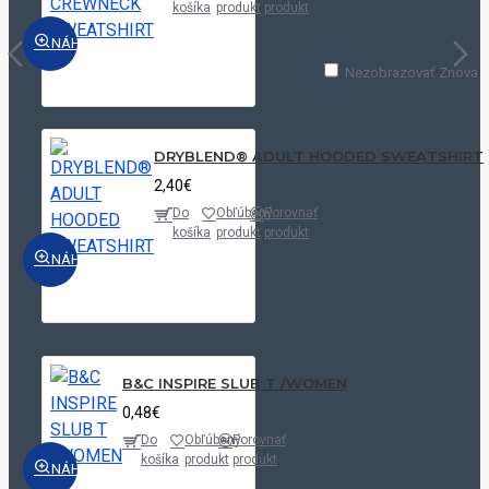
košíka
produkt
produkt
NÁHĽAD
Nezobrazovať Znova
DRYBLEND® ADULT HOODED SWEATSHIRT
2,40€
Do
Obľúbený
Porovnať
košíka
produkt
produkt
NÁHĽAD
B&C INSPIRE SLUB T /WOMEN
0,48€
Do
Obľúbený
Porovnať
košíka
produkt
produkt
NÁHĽAD