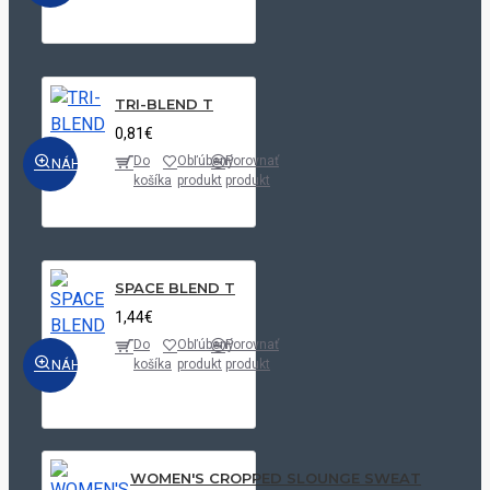
TRI-BLEND T
0,81€
Do
Obľúbený
Porovnať
NÁHĽAD
košíka
produkt
produkt
SPACE BLEND T
1,44€
Do
Obľúbený
Porovnať
NÁHĽAD
košíka
produkt
produkt
WOMEN'S CROPPED SLOUNGE SWEAT