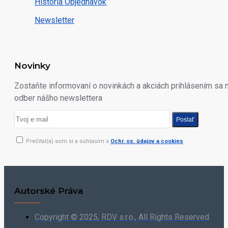
História Objednávok
Newsletter
Novinky
Zostaňte informovaní o novinkách a akciách prihlásením sa 
odber nášho newslettera
Poslať
Prečítal(a) som si a súhlasím s
Ochr. os. údajov a cookies
Autorské Práva
Copyright © 2025, RDV s.r.o., All Rights Reserved