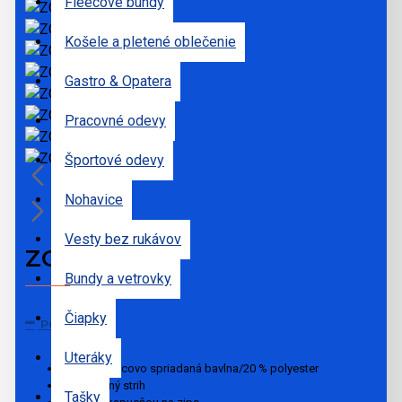
Fleecové bundy
Košele a pletené oblečenie
Gastro & Opatera
Pracovné odevy
Športové odevy
Nohavice
Vesty bez rukávov
ZOODIE
Bundy a vetrovky
Čiapky
POPIS
Uteráky
80 % prstencovo spriadaná bavlna/20 % polyester
Štandardný strih
Tašky