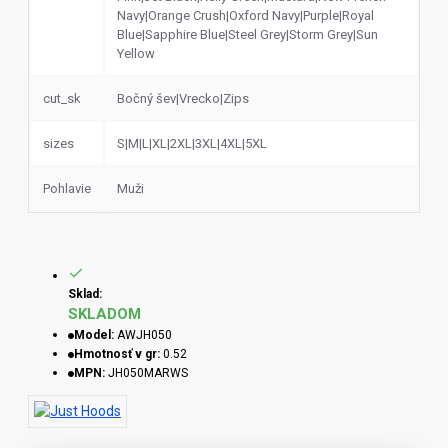
Navy|Orange Crush|Oxford Navy|Purple|Royal
Blue|Sapphire Blue|Steel Grey|Storm Grey|Sun
Yellow
cut_sk
Bočný šev|Vrecko|Zips
sizes
S|M|L|XL|2XL|3XL|4XL|5XL
Pohlavie
Muži
Sklad:
SKLADOM
Model:
AWJH050
Hmotnosť v gr:
0.52
MPN:
JH050MARWS